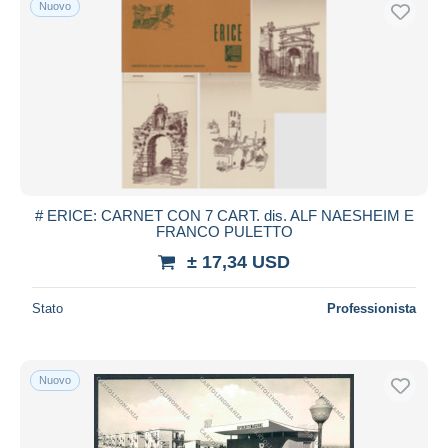
Nuovo
Spedizione gratuita
Metodi di pagamento
PayPal
Bonifico bancario
Visa
Mastercard
Bancontact
# ERICE: CARNET CON 7 CART. dis. ALF NAESHEIM E
iDeal
FRANCO PULETTO
Maestro
± 17,34 USD
Deselezionare tutto
Stato
Professionista
Residenza del venditore
Tutto il mondo
Nuovo