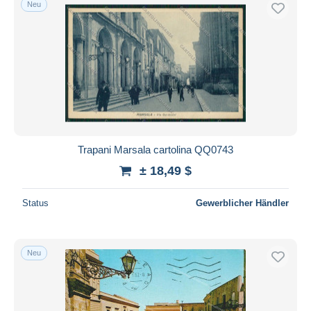
Neu
Kostenloser Versand
Zahlungsmethoden
PayPal
Banküberweisung
Visa
Mastercard
Bancontact
Trapani Marsala cartolina QQ0743
iDeal
± 18,49 $
Maestro
Gesamte Auswahl aufheben
Status
Gewerblicher Händler
Wohnsitz des Verkäufers
Weltweit
Neu