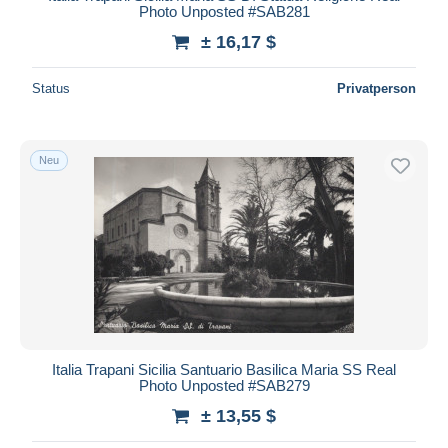
Photo Unposted #SAB281
± 16,17 $
Status
Privatperson
Neu
Italia Trapani Sicilia Santuario Basilica Maria SS Real
Photo Unposted #SAB279
± 13,55 $