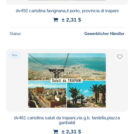
dv492 cartolina favignana,il porto, provincia di trapani
± 2,31 $
Status
Gewerblicher Händler
Neu
dv461 cartolina saluti da trapani,via g.b. fardella,piazza
garibaldi
± 2,31 $