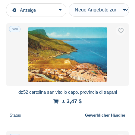
Art der Verkäufe
Anzeige
Hauptkategorien
Laufende Angebote
Ansichtskarten
Festpreise
Europa
Neu
Auktionen mit Geboten
Italien
Auktionen ohne Gebote
Sicilia
Auktionshäuser
Verkauft
Trapani
Dauer
Alle Laufzeiten
Neu seit
Tage(n)
dz52 cartolina san vito lo capo, provincia di trapani
Endet in
Stunde(n)
± 3,47 $
Preis
Status
Gewerblicher Händler
Von
bis
$
$
Nur ermäßigt