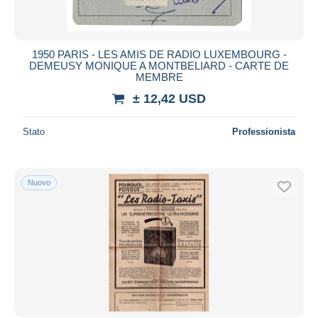
Libri & schemi
130
Tutte le durate
Altri & non classificati
257
Nuovo da
giorni
1950 PARIS - LES AMIS DE RADIO LUXEMBOURG -
DEMEUSY MONIQUE A MONTBELIARD - CARTE DE
Chiude fra
ora
MEMBRE
± 12,42 USD
Prezzo
Dalle
a
USD
USD
Stato
Professionista
Solo sconto
Spedizione gratuita
Nuovo
Metodi di pagamento
PayPal
Bonifico bancario
Visa
Mastercard
Bancontact
iDeal