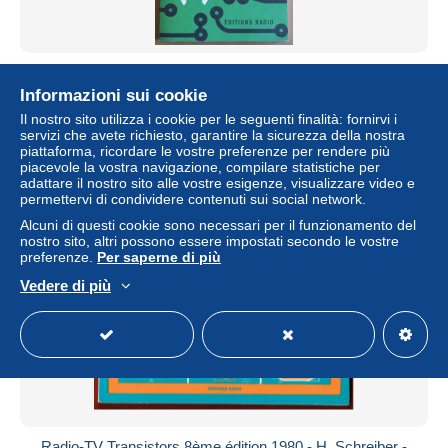
Réparation des Récepteurs à Transistors 4ème édition
1976 - H. Schreiber - Société des Editions Radio, Paris
Informazioni sui cookie
± 16,14 USD
Il nostro sito utilizza i cookie per le seguenti finalità: fornirvi i
servizi che avete richiesto, garantire la sicurezza della nostra
piattaforma, ricordare le vostre preferenze per rendere più
Stato
Professionista
piacevole la vostra navigazione, compilare statistiche per
adattare il nostro sito alle vostre esigenze, visualizzare video e
permettervi di condividere contenuti sui social network.
Alcuni di questi cookie sono necessari per il funzionamento del
nostro sito, altri possono essere impostati secondo le vostre
preferenze.
Per saperne di più
Vedere di più
Radio-TV Transistors 8ème édition 1980 - H. Schreiber -