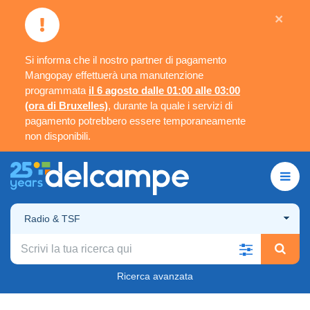
×
Si informa che il nostro partner di pagamento
Mangopay effettuerà una manutenzione
programmata
il 6 agosto dalle 01:00 alle 03:00
(ora di Bruxelles)
, durante la quale i servizi di
pagamento potrebbero essere temporaneamente
non disponibili.
Radio & TSF
Ricerca avanzata