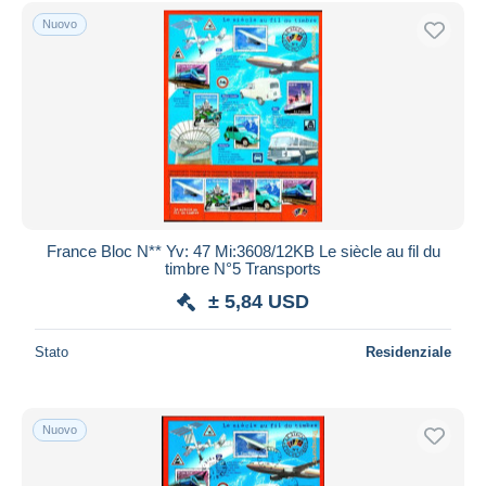
Spedizione gratuita
Nuovo
Metodi di pagamento
PayPal
Bonifico bancario
Visa
Mastercard
Bancontact
iDeal
France Bloc N** Yv: 47 Mi:3608/12KB Le siècle au fil du
timbre N°5 Transports
Maestro
± 5,84 USD
Deselezionare tutto
Residenza del venditore
Stato
Residenziale
Tutto il mondo
Nuovo