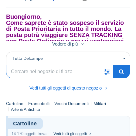
Buongiorno,
Come saprete è stato sospeso il servizio
di Posta Prioritaria in tutto il mondo. La
posta potrà viaggiare SENZA TRACKING
con Posta Ordinaria a prezzi vantaggiosi
Vedere di più
oppure con Posta Raccomandata
TRACCIABILE.
Grazie per l'attenzione
Tutto Delcampe
Good morning,
As you may know, Priority Mail service
Vedi tutti gli oggetti di questo negozio
has been suspended worldwide. Mail can
be sent WITHOUT TRACKING via Regular
Mail at discounted rates or via TRACABLE
Cartoline
Francobolli
Vecchi Documenti
Militari
Registered Mail.
Arte & Antichità
Thank you for your attention.
Cartoline
Guten Morgen, wie Sie vielleicht wissen,
14.170 oggetti trovati
Vedi tutti gli oggetti