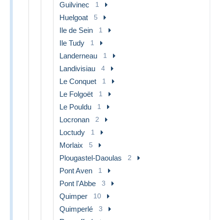
Guilvinec
1
Huelgoat
5
Ile de Sein
1
Ile Tudy
1
Landerneau
1
Landivisiau
4
Le Conquet
1
Le Folgoët
1
Le Pouldu
1
Locronan
2
Loctudy
1
Morlaix
5
Plougastel-Daoulas
2
Pont Aven
1
Pont l'Abbe
3
Quimper
10
Quimperlé
3