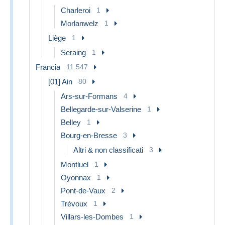
Charleroi
1
Morlanwelz
1
Liège
1
Seraing
1
Francia
11.547
[01] Ain
80
Ars-sur-Formans
4
Bellegarde-sur-Valserine
1
Belley
1
Bourg-en-Bresse
3
Altri & non classificati
3
Montluel
1
Oyonnax
1
Pont-de-Vaux
2
Trévoux
1
Villars-les-Dombes
1