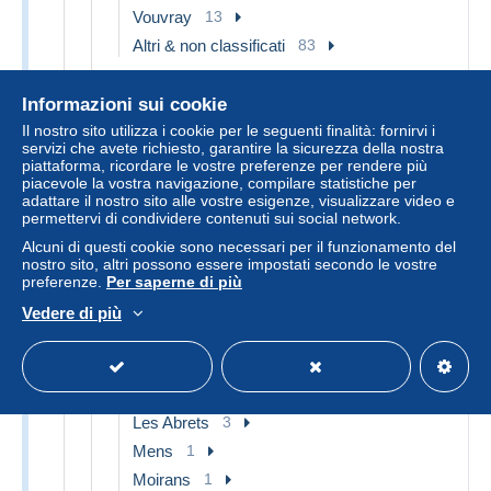
Vouvray
13
Altri & non classificati
83
[38] Isère
181
Informazioni sui cookie
Allevard
4
Il nostro sito utilizza i cookie per le seguenti finalità: fornirvi i
Beaurepaire
3
servizi che avete richiesto, garantire la sicurezza della nostra
Bourg-d'Oisans
1
piattaforma, ricordare le vostre preferenze per rendere più
piacevole la vostra navigazione, compilare statistiche per
Bourgoin
6
adattare il nostro sito alle vostre esigenze, visualizzare video e
permettervi di condividere contenuti sui social network.
Chartreuse
1
Alcuni di questi cookie sono necessari per il funzionamento del
Corps
2
nostro sito, altri possono essere impostati secondo le vostre
Crémieu
1
preferenze.
Per saperne di più
Grenoble
25
Vedere di più
Jallieu
4
La Côte-Saint-André
1
La Tour-du-Pin
4
Les Abrets
3
Mens
1
Moirans
1