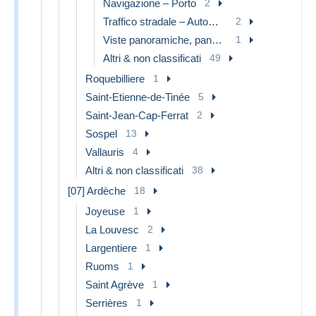
Navigazione – Porto
2
Traffico stradale – Automobili, autobus, tram
2
Viste panoramiche, panorama
1
Altri & non classificati
49
Roquebilliere
1
Saint-Etienne-de-Tinée
5
Saint-Jean-Cap-Ferrat
2
Sospel
13
Vallauris
4
Altri & non classificati
38
[07] Ardèche
18
Joyeuse
1
La Louvesc
2
Largentiere
1
Ruoms
1
Saint Agrève
1
Serrières
1