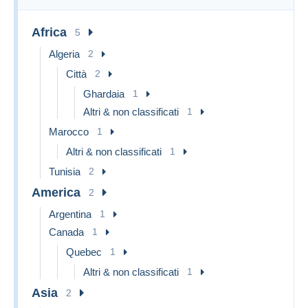
wurde der Priority-Mail-Service weltweit
eingestellt. Sie können Ihre Post ohne
Sendungsverfolgung per Standardpost zu
Africa
5
ermäßigten Preisen oder per Einschreiben
Algeria
2
mit Sendungsverfolgung versenden.
Vielen Dank für Ihre Aufmerksamkeit.
Città
2
Ghardaia
1
Bonjour,
Altri & non classificati
1
Comme vous le savez peut-être, le service
Marocco
1
Priority Mail est suspendu dans le monde
Altri & non classificati
1
entier. Vous pouvez envoyer votre courrier
SANS SUIVI par courrier ordinaire à tarif
Tunisia
2
réduit ou par courrier recommandé AVEC
America
2
SUIVI.
Argentina
1
Merci de votre compréhension.
Canada
1
Quebec
1
Altri & non classificati
1
Asia
2