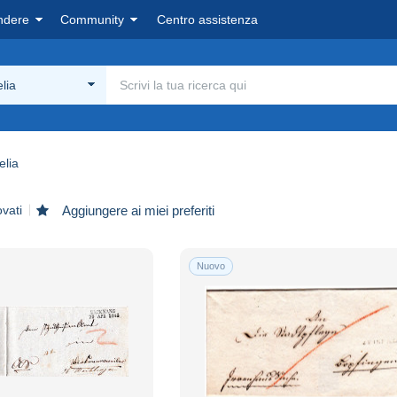
ndere
Community
Centro assistenza
elia
elia
ovati
Aggiungere ai miei preferiti
Nuovo