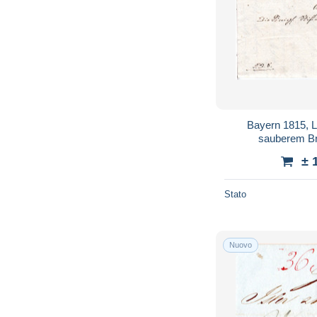
Bayern 1815, L
sauberem Br
± 
Stato
Nuovo