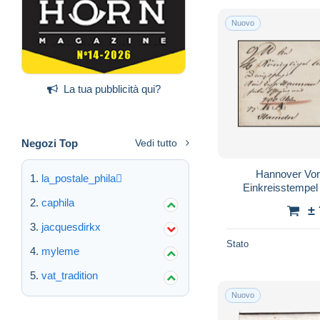
Nuovo
La tua pubblicità qui?
Negozi Top
Vedi tutto
Hannover Vorph
la_postale_phila
Einkreisstempe
HAME
caphila
±
jacquesdirkx
Stato
myleme
vat_tradition
Nuovo