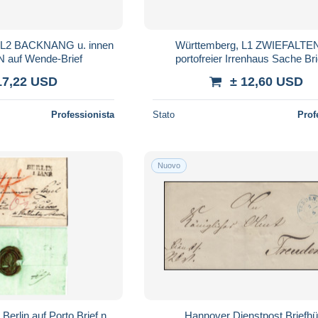
 L2 BACKNANG u. innen
Württemberg, L1 ZWIEFALTEN
auf Wende-Brief
portofreier Irrenhaus Sache Bri
Bopfingen
17,22 USD
± 12,60 USD
Professionista
Stato
Prof
Nuovo
erlin auf Porto Brief n.
Hannover Dienstpost Briefhü