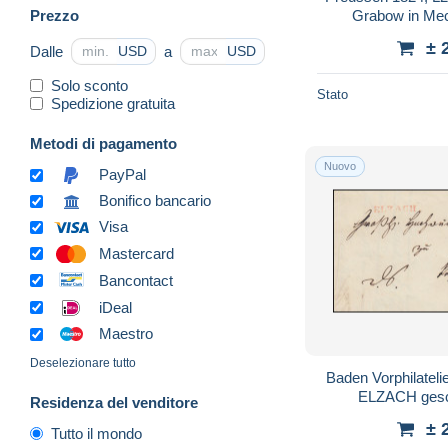
Prezzo
Grabow in Me
± 
Dalle
a
USD
USD
Solo sconto
Stato
Spedizione gratuita
Metodi di pagamento
Nuovo
PayPal
Bonifico bancario
Visa
Mastercard
Bancontact
iDeal
Maestro
Deselezionare tutto
Baden Vorphilatelie 
ELZACH gesc
Residenza del venditore
± 
Tutto il mondo