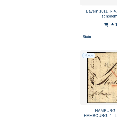
Bayern 1811, R.
schönem 
± 
Stato
Nuovo
HAMBURG-V
HAMBOURG. 4., L2 