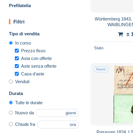
Prefilatelia
Württemberg 1843,
Filtri
WAIBLINGEN 
Tipo di vendita
± 
In corso
Stato
Prezzo fisso
Asta con offerte
Aste senza offerte
Nuovo
Casa d'aste
Venduti
Durata
Tutte le durate
Nuovo da
giorni
Chiude fra
ora
Preussen 1824, L2 B