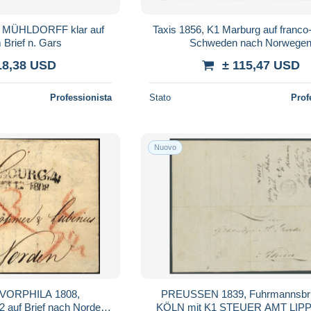
4. MÜHLDORFF klar auf
Taxis 1856, K1 Marburg auf franco-
Brief n. Gars
Schweden nach Norwege
18,38 USD
± 115,47 USD
Professionista
Stato
Prof
Nuovo
ORPHILA 1808,
PREUSSEN 1839, Fuhrmannsbri
auf Brief nach Norden,
KÖLN mit K1 STEUER AMT LIP