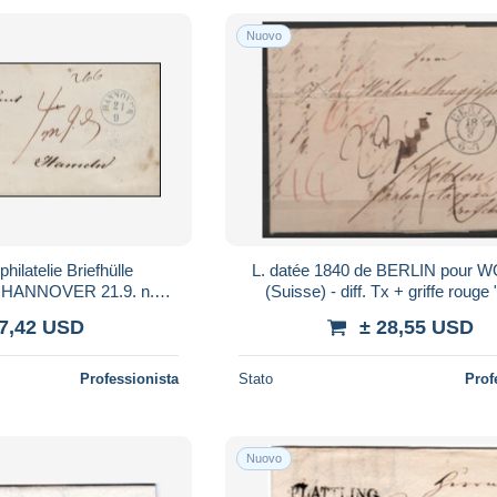
Nuovo
ilatelie Briefhülle
L. datée 1840 de BERLIN pour
l HANNOVER 21.9. n.
(Suisse) - diff. Tx + griffe rouge 
LN 21.9.
 7,42 USD
± 28,55 USD
Professionista
Stato
Prof
Nuovo