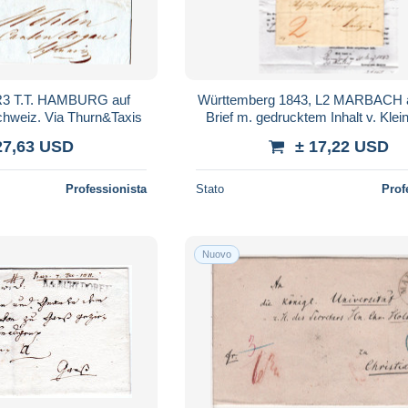
R3 T.T. HAMBURG auf
Württemberg 1843, L2 MARBACH a
Schweiz. Via Thurn&Taxis
Brief m. gedrucktem Inhalt v. Kle
27,63 USD
± 17,22 USD
Professionista
Stato
Prof
Nuovo