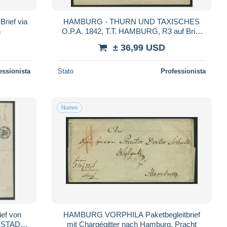
Brief via
HAMBURG - THURN UND TAXISCHES
n
O.P.A. 1842, T.T. HAMBURG, R3 auf Brief
per K.D.S. nach Heiningen, Pracht
± 36,99 USD
essionista
Stato
Professionista
Nuovo
ef von
HAMBURG VORPHILA Paketbegleitbrief
PSTADT
mit Chargégitter nach Hamburg, Pracht