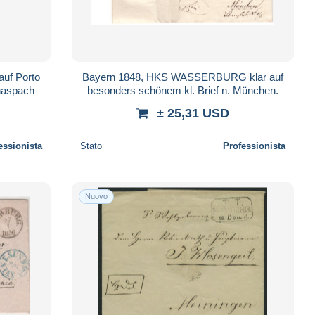
uf Porto
Bayern 1848, HKS WASSERBURG klar auf
inaspach
besonders schönem kl. Brief n. München.
± 25,31 USD
essionista
Stato
Professionista
Nuovo