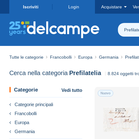
Iscriviti
Login
Acquistare
Ve
Prefilat
Tutte le categorie
Francobolli
Europa
Germania
Prefilat
Cerca nella categoria
Prefilatelia
8.824 oggetti tr
Categorie
Vedi tutto
Nuovo
Categorie principali
Francobolli
Europa
Germania