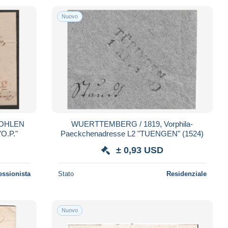
Nuovo
 WOHLEN
WUERTTEMBERG / 1819, Vorphila-
"O.P."
Paeckchenadresse L2 "TUENGEN" (1524)
± 0,93 USD
essionista
Stato
Residenziale
Nuovo