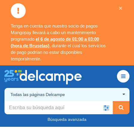
×
Tenga en cuenta que nuestro socio de pagos
Mangopay llevará a cabo un mantenimiento
programado
el 6 de agosto de 01:00 a 03:00
(hora de Bruselas)
, durante el cual los servicios
de pago podrían no estar disponibles
temporalmente.
Todas las páginas Delcampe
Búsqueda avanzada