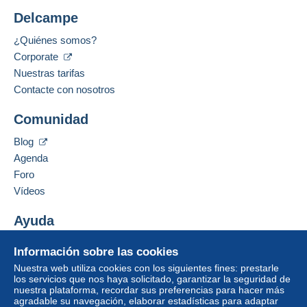
Delcampe
¿Quiénes somos?
Corporate
Nuestras tarifas
Contacte con nosotros
Comunidad
Blog
Agenda
Foro
Vídeos
Ayuda
Centro de ayuda
Información sobre las cookies
Comprar en Delcampe
Nuestra web utiliza cookies con los siguientes fines: prestarle
Vender en Delcampe
los servicios que nos haya solicitado, garantizar la seguridad de
nuestra plataforma, recordar sus preferencias para hacer más
Una página securizada
agradable su navegación, elaborar estadísticas para adaptar