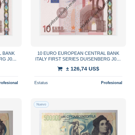
L BANK
10 EURO EUROPEAN CENTRAL BANK
RG J004
ITALY FIRST SERIES DUISENBERG J003
2002 qFDS
± 126,74 US$
rofesional
Estatus
Profesional
Nuevo