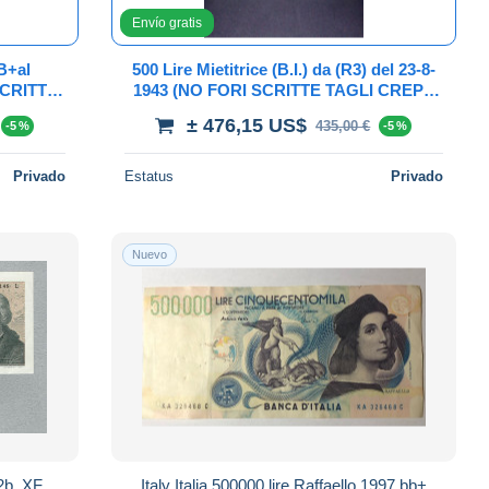
Envío gratis
BB+al
500 Lire Mietitrice (B.I.) da (R3) del 23-8-
SCRITTE
1943 (NO FORI SCRITTE TAGLI CREPE
RI AL
NO RESTAURI AL NATURALE 100X100
± 476,15 US$
435,00 €
-5 %
-5 %
IN "BB"
Privado
Estatus
Privado
Nuevo
2b, XF.
Italy Italia 500000 lire Raffaello 1997 bb+