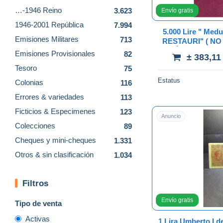
…-1946 Reino
3.623
Envío gratis
1946-2001 República
7.994
5.000 Lire " Med
Emisiones Militares
713
RESTAURI" ( NO
NÉ CREPE AL 
Emisiones Provisionales
82
± 383,11
B
Tesoro
75
Estatus
Colonias
116
Errores & variedades
113
Ficticios & Especimenes
123
Anuncio
Colecciones
89
Cheques y mini-cheques
1.331
Otros & sin clasificación
1.034
Filtros
Envío gratis
Tipo de venta
Activas
1 Lira Umberto I de