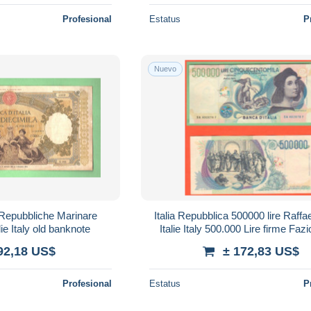
Profesional
Estatus
P
Nuevo
e Repubbliche Marinare
Italia Repubblica 500000 lire Raffa
ie Italy old banknote
Italie Italy 500.000 Lire firme Faz
92,18 US$
± 172,83 US$
Profesional
Estatus
P