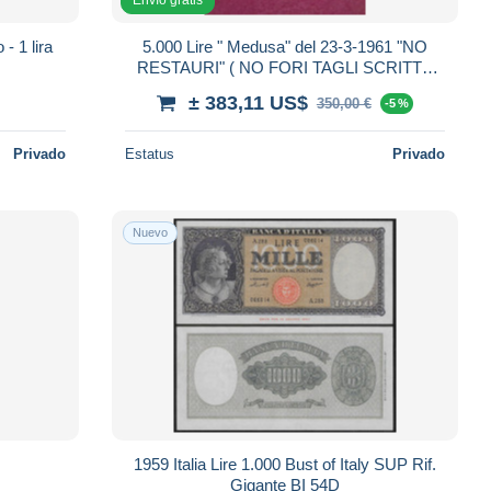
 - 1 lira
5.000 Lire " Medusa" del 23-3-1961 "NO
RESTAURI" ( NO FORI TAGLI SCRITTE
NÉ CREPE AL NATURALE 100X100
± 383,11 US$
350,00 €
-5 %
BB++).
Privado
Estatus
Privado
Nuevo
1959 Italia Lire 1.000 Bust of Italy SUP Rif.
Gigante BI 54D