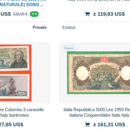
 NATURALE) SONO
FEZIONI) IN ( -MB)
 US$
± 119,83 US$
132,00 €
-5 %
Privado
Estatus
Nuevo
Lire Colombo 3 caravelle
Italia Repubblica 5000 Lire 1959 R
 Italy banknotes
Italiana Cinquemilalire Italie Italy firme
Menichella e Boggioni
27,65 US$
± 161,31 US$