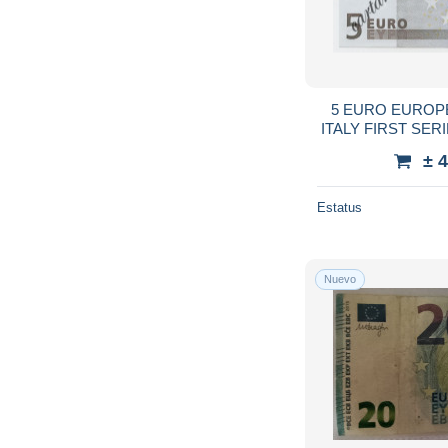
5 EURO EUROP
ITALY FIRST SER
20
± 
Estatus
Nuevo