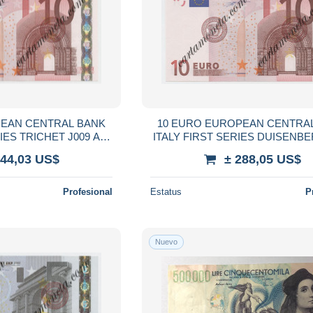
PEAN CENTRAL BANK
10 EURO EUROPEAN CENTRA
IES TRICHET J009 A1
ITALY FIRST SERIES DUISENBE
02 qFDS
2002 FDS
144,03 US$
± 288,05 US$
Profesional
Estatus
P
Nuevo