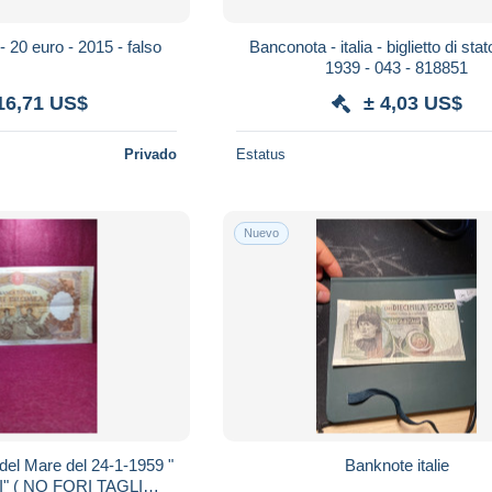
- 20 euro - 2015 - falso
Banconota - italia - biglietto di stato
1939 - 043 - 818851
16,71 US$
± 4,03 US$
Privado
Estatus
Nuevo
del Mare del 24-1-1959 "
Banknote italie
 ( NO FORI TAGLI