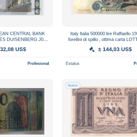
EAN CENTRAL BANK
Italy Italia 500000 lire Raffaello 
IES DUISENBERG J004
forellini di spillo , ottima carta L
02 qFDS
432,08 US$
± 144,03 US$
Profesional
Estatus
P
Nuevo