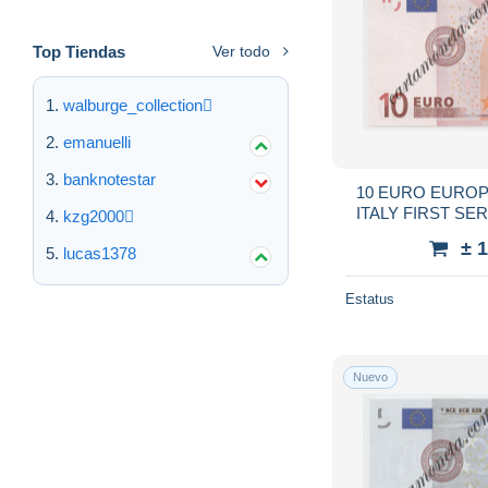
Top Tiendas
Ver todo
walburge_collection
emanuelli
banknotestar
10 EURO EURO
ITALY FIRST SER
kzg2000
20
± 
lucas1378
Estatus
Nuevo