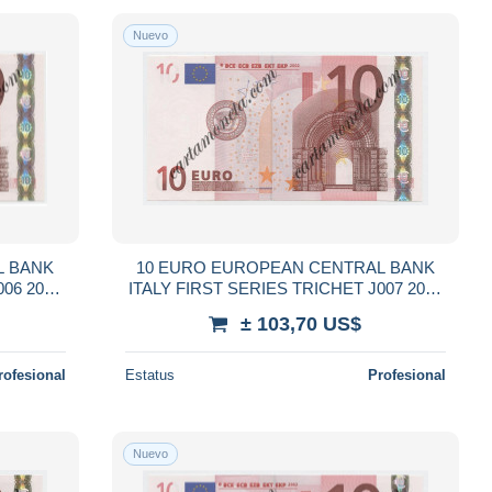
Nuevo
L BANK
10 EURO EUROPEAN CENTRAL BANK
006 2002
ITALY FIRST SERIES TRICHET J007 2002
SUP+
± 103,70 US$
rofesional
Estatus
Profesional
Nuevo