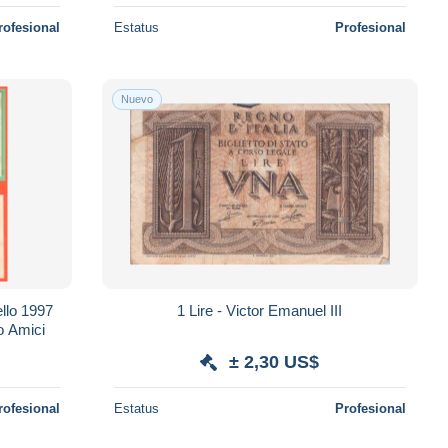
rofesional
Estatus
Profesional
Nuevo
ello 1997
1 Lire - Victor Emanuel III
io Amici
± 2,30 US$
rofesional
Estatus
Profesional