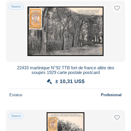
Sólo con descuento
Nuevo
Envío gratis
Métodos de pago
PayPal
Transferencia bancaria
Visa
Mastercard
Bancontact
iDeal
22433 martinique N°92 TTB fort de france allée des
soupirs 1929 carte postale postcard
Maestro
± 10,31 US$
Deseleccionar todo
Estatus
Profesional
Residencia del vendedor
Mundo entero
Nuevo