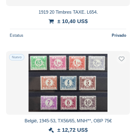
1919 20 Timbres TAXE. L654.
± 10,40 US$
Estatus
Privado
Nuevo
België, 1945-53, TX56/65, MNH**, OBP 75€
± 12,72 US$