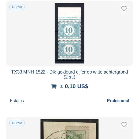
Sólo con descuento
Nuevo
Envío gratis
Métodos de pago
PayPal
Transferencia bancaria
Visa
Mastercard
Bancontact
iDeal
TX33 MNH 1922 - Dik gekleurd cijfer op witte achtergrond
(2 st.)
Maestro
± 0,10 US$
Deseleccionar todo
Estatus
Profesional
Residencia del vendedor
Mundo entero
Nuevo