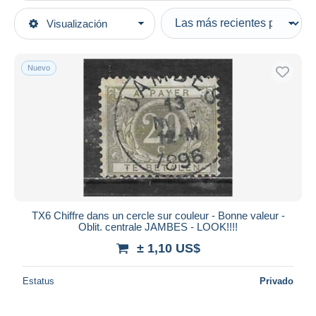
Tipo de venta
Visualización
Categorías principales
Activas
Sellos
Precios fijos
Europa
Nuevo
Subasta con ofertas
Bélgica
Subastas sin pujas
Impuestos [TX]
Casa de subastas
Vendidos
Sellos
Duration
Todas las duraciones
Nuevo desde
Días
TX6 Chiffre dans un cercle sur couleur - Bonne valeur -
Oblit. centrale JAMBES - LOOK!!!!
Cerrando dentro
horas
de
± 1,10 US$
Precio
Estatus
Privado
De
a
US$
US$