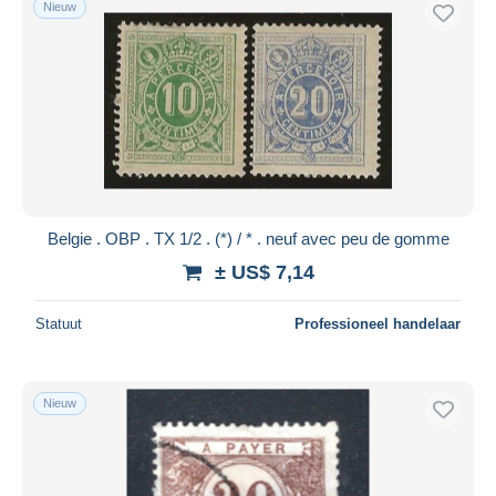
Nieuw
Gratis levering
Betaalmiddelen
PayPal
Bankoverschrijving
Visa
Mastercard
Bancontact
Belgie . OBP . TX 1/2 . (*) / * . neuf avec peu de gomme
iDeal
± US$ 7,14
Maestro
Alles deselecteren
Statuut
Professioneel handelaar
Woonplaats van de verkoper
Wereldwijd
Nieuw