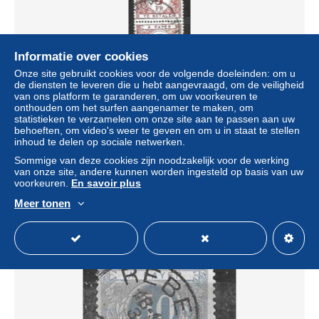
Informatie over cookies
Onze site gebruikt cookies voor de volgende doeleinden: om u
de diensten te leveren die u hebt aangevraagd, om de veiligheid
van ons platform te garanderen, om uw voorkeuren te
onthouden om het surfen aangenamer te maken, om
statistieken te verzamelen om onze site aan te passen aan uw
behoeften, om video's weer te geven en om u in staat te stellen
TX62 Chiffre coloré sur fond blanc - Bande verticale de 3 -
inhoud te delen op sociale netwerken.
Bonne valeur - Oblit. - LOOK!!!!
Sommige van deze cookies zijn noodzakelijk voor de werking
± US$ 0,36
van onze site, andere kunnen worden ingesteld op basis van uw
voorkeuren.
En savoir plus
Statuut
Particulier
Meer tonen
Nieuw