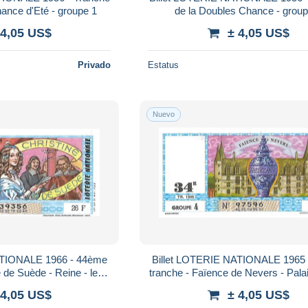
ance d'Eté - groupe 1
de la Doubles Chance - group
 4,05 US$
± 4,05 US$
Privado
Estatus
Nuevo
ATIONALE 1966 - 44ème
Billet LOTERIE NATIONALE 1965
e de Suède - Reine - les
tranche - Faïence de Nevers - Palai
s fameuses
 4,05 US$
± 4,05 US$