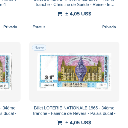
e 4
tranche - Christine de Suède - Reine - les
Reines fameuses
± 4,05 US$
Privado
Estatus
Privado
Nuevo
 - 34ème
Billet LOTERIE NATIONALE 1965 - 34ème
s ducal -
tranche - Faïence de Nevers - Palais ducal -
± 4,05 US$