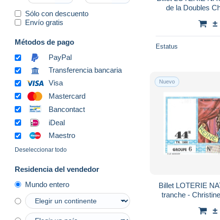
de la Doubles Ch
Sólo con descuento
Envío gratis
±
Métodos de pago
Estatus
PayPal
Transferencia bancaria
Nuevo
Visa
Mastercard
Bancontact
iDeal
Maestro
Deseleccionar todo
Residencia del vendedor
Mundo entero
Billet LOTERIE N
tranche - Christin
Reine
±