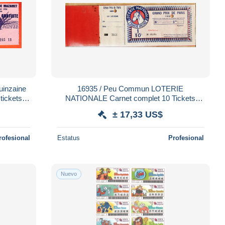
16935 / Peu Commun LOTERIE
tickets
NATIONALE Carnet complet 10 Tickets
Dixième Grand Prix PARIS 193? Tranche
± 17,33 US$
Spéciale Tiercé
rofesional
Estatus
Profesional
Nuevo