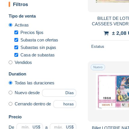
Filtros
Tipo de venta
BILLET DE LO
CASSEES VENDRE
Activas
Precios fijos
± 2,08
Subasta con ofertas
Estatus
Subastas sin pujas
Casa de subastas
Vendidos
Nuevo
Duration
Todas las duraciones
Nuevo desde
Días
Cerrando dentro de
horas
Precio
De
a
US$
US$
Billet LOTERIE NA