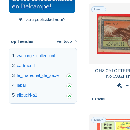
Nuevo
¿Su publicidad aquí?
Top Tiendas
Ver todo
walburge_collection
cartmen
QHZ-09 LOTTERIA N
le_marechal_de_saxe
No 09331 sha
labar
±
allouchka1
Estatus
Nuevo