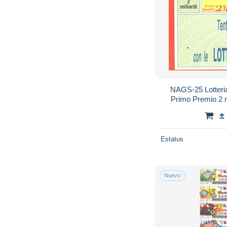
NAGS-25 Lotteria Nazionale di Agnano
Primo Premio 2 mil
Fortun
±
Estatus
Nuevo