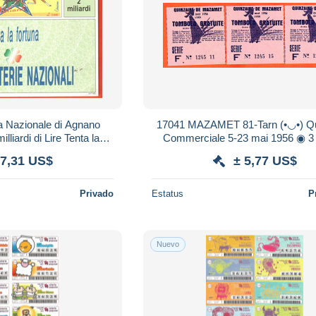
17041 MAZAMET 81-Tarn (•◡•) Quinzaine
liardi di Lire Tenta la
Commerciale 5-23 mai 1956 ◉ 3 
e 23.4.1995
TOMBOLA Gratuite Ticket
 7,31 US$
± 5,77 US$
Privado
Estatus
P
Nuevo