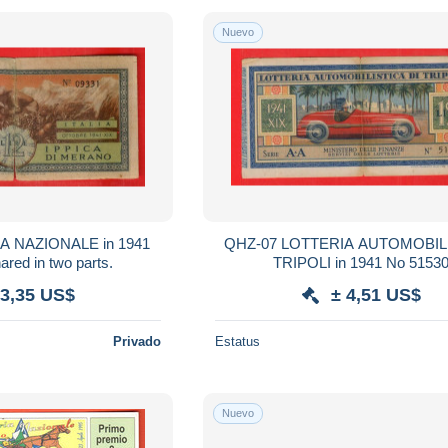
Nuevo
AZIONALE in 1941
QHZ-07 LOTTERIA AUTOMOBILI
red in two parts.
TRIPOLI in 1941 No 5153
 3,35 US$
± 4,51 US$
Privado
Estatus
Nuevo