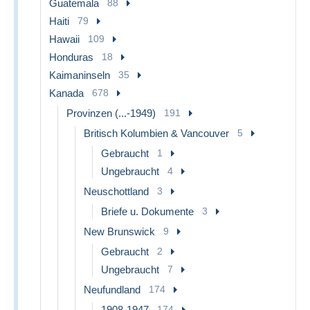
Guatemala
88
Haiti
79
Hawaii
109
Honduras
18
Kaimaninseln
35
Kanada
678
Provinzen (...-1949)
191
Britisch Kolumbien & Vancouver
5
Gebraucht
1
Ungebraucht
4
Neuschottland
3
Briefe u. Dokumente
3
New Brunswick
9
Gebraucht
2
Ungebraucht
7
Neufundland
174
1908-1947
174