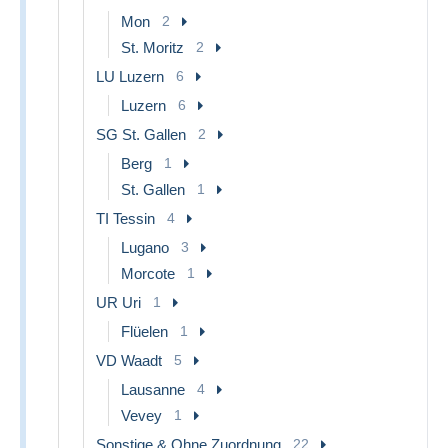
Mon
2
St. Moritz
2
LU Luzern
6
Luzern
6
SG St. Gallen
2
Berg
1
St. Gallen
1
TI Tessin
4
Lugano
3
Morcote
1
UR Uri
1
Flüelen
1
VD Waadt
5
Lausanne
4
Vevey
1
Sonstige & Ohne Zuordnung
22