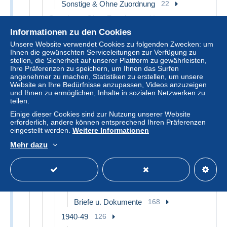
Sonstige & Ohne Zuordnung
22
Sonstige & Ohne Zuordnung
11
Informationen zu den Cookies
Japan
890
Unsere Website verwendet Cookies zu folgenden Zwecken: um
1868-1912 Kaiser Mutsuhito (Meiji Era)
155
Ihnen die gewünschten Serviceleitungen zur Verfügung zu
stellen, die Sicherheit auf unserer Plattform zu gewährleisten,
Ungebraucht
22
Ihre Präferenzen zu speichern, um Ihnen das Surfen
Gebraucht
85
angenehmer zu machen, Statistiken zu erstellen, um unsere
Website an Ihre Bedürfnisse anzupassen, Videos anzuzeigen
Briefe u. Dokumente
48
und Ihnen zu ermöglichen, Inhalte in sozialen Netzwerken zu
teilen.
1912-26 Kaiser Yoshihito (Taishu Era)
8
Einige dieser Cookies sind zur Nutzung unserer Website
Gebraucht
4
erforderlich, andere können entsprechend Ihren Präferenzen
eingestellt werden.
Weitere Informationen
Briefe u. Dokumente
4
Mehr dazu
1926-89 Kaiser Hirohito (Showa Era)
583
1926-39
244
Ungebraucht
55
Gebraucht
21
Briefe u. Dokumente
168
1940-49
126