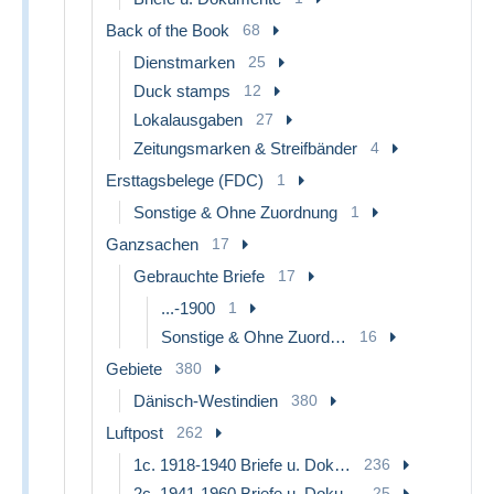
Back of the Book
68
Dienstmarken
25
Duck stamps
12
Lokalausgaben
27
Zeitungsmarken & Streifbänder
4
Ersttagsbelege (FDC)
1
Sonstige & Ohne Zuordnung
1
Ganzsachen
17
Gebrauchte Briefe
17
...-1900
1
Sonstige & Ohne Zuordnung
16
Gebiete
380
Dänisch-Westindien
380
Luftpost
262
1c. 1918-1940 Briefe u. Dokumente
236
2c. 1941-1960 Briefe u. Dokumente
25