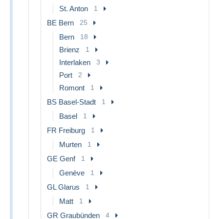
St. Anton
1
BE Bern
25
Bern
18
Brienz
1
Interlaken
3
Port
2
Romont
1
BS Basel-Stadt
1
Basel
1
FR Freiburg
1
Murten
1
GE Genf
1
Genève
1
GL Glarus
1
Matt
1
GR Graubünden
4