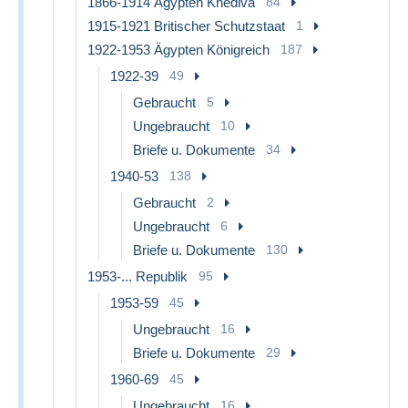
1866-1914 Ägypten Khediva
84
1915-1921 Britischer Schutzstaat
1
1922-1953 Ägypten Königreich
187
1922-39
49
Gebraucht
5
Ungebraucht
10
Briefe u. Dokumente
34
1940-53
138
Gebraucht
2
Ungebraucht
6
Briefe u. Dokumente
130
1953-... Republik
95
1953-59
45
Ungebraucht
16
Briefe u. Dokumente
29
1960-69
45
Ungebraucht
16