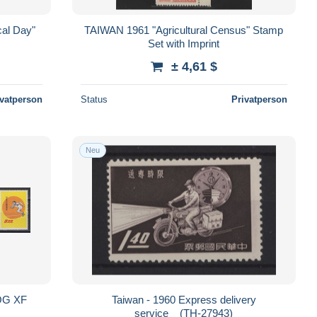
cal Day"
TAIWAN 1961 "Agricultural Census" Stamp
Set with Imprint
± 4,61 $
ivatperson
Status
Privatperson
Neu
OG XF
Taiwan - 1960 Express delivery
service__(TH-27943)