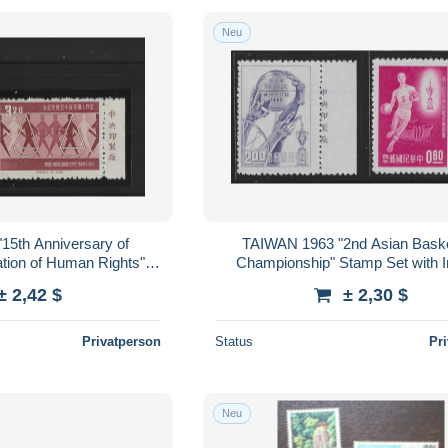
Neu
15th Anniversary of
TAIWAN 1963 "2nd Asian Basketball
ation of Human Rights"
Championship" Stamp Set with I
t with Imprint
± 2,42 $
± 2,30 $
Privatperson
Status
Pr
Neu