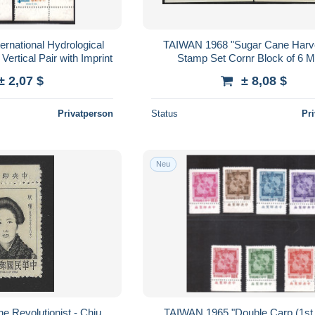
rnational Hydrological
TAIWAN 1968 "Sugar Cane Harve
ertical Pair with Imprint
Stamp Set Cornr Block of 6
± 2,07 $
± 8,08 $
Privatperson
Status
Pr
Neu
 Revolutionist - Chiu
TAIWAN 1965 "Double Carp (1st P