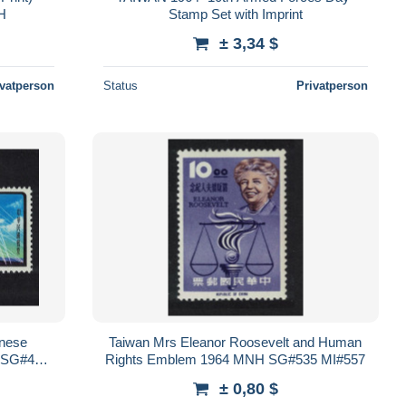
H
Stamp Set with Imprint
± 3,34 $
ivatperson
Status
Privatperson
inese
Taiwan Mrs Eleanor Roosevelt and Human
 SG#427-
Rights Emblem 1964 MNH SG#535 MI#557
± 0,80 $