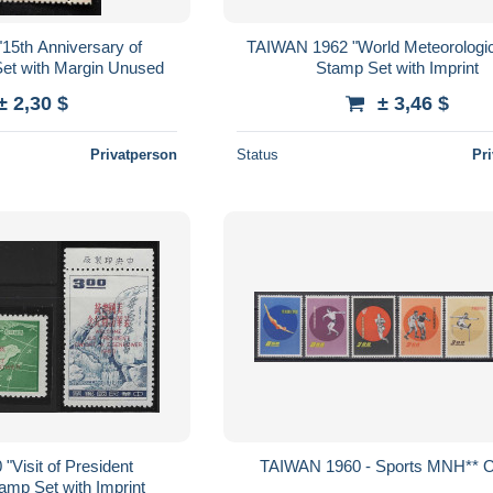
15th Anniversary of
TAIWAN 1962 "World Meteorologi
et with Margin Unused
Stamp Set with Imprint
± 2,30 $
± 3,46 $
Privatperson
Status
Pr
Visit of President
TAIWAN 1960 - Sports MNH** 
amp Set with Imprint