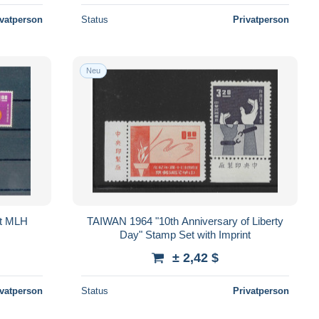
ivatperson
Status
Privatperson
Neu
et MLH
TAIWAN 1964 "10th Anniversary of Liberty
Day" Stamp Set with Imprint
± 2,42 $
ivatperson
Status
Privatperson