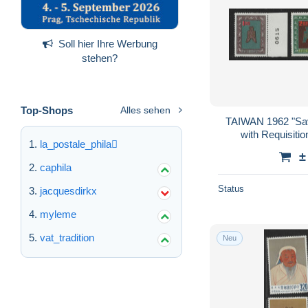
Soll hier Ihre Werbung
stehen?
Top-Shops
Alles sehen
TAIWAN 1962 "Sa
with Requisiti
la_postale_phila
±
caphila
Status
jacquesdirkx
myleme
vat_tradition
Neu