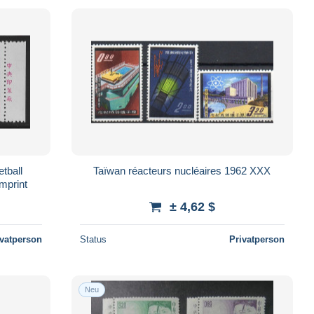
Taïwan réacteurs nucléaires 1962 XXX
mprint
± 4,62 $
ivatperson
Status
Privatperson
Neu