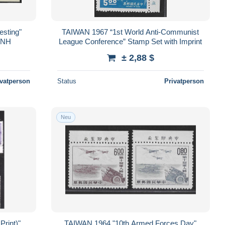
sting"
TAIWAN 1967 “1st World Anti-Communist
 MNH
League Conference” Stamp Set with Imprint
± 2,88 $
ivatperson
Status
Privatperson
Neu
rint)"
TAIWAN 1964 "10th Armed Forces Day"