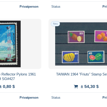
Privatperson
Status
Pr
Neu
 Reflector Pylons 1961
TAIWAN 1964 "Friuts" Stamp S
 SG#427
± 0,80 $
± 54,30 $
Privatperson
Status
Pr