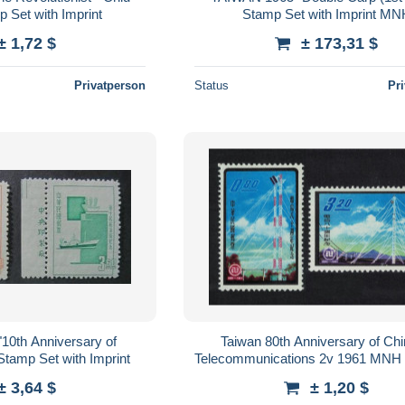
 Set with Imprint
Stamp Set with Imprint MN
± 1,72 $
± 173,31 $
Privatperson
Status
Pr
10th Anniversary of
Taiwan 80th Anniversary of Ch
Stamp Set with Imprint
Telecommunications 2v 1961 MNH
428 MI#434-435
± 3,64 $
± 1,20 $