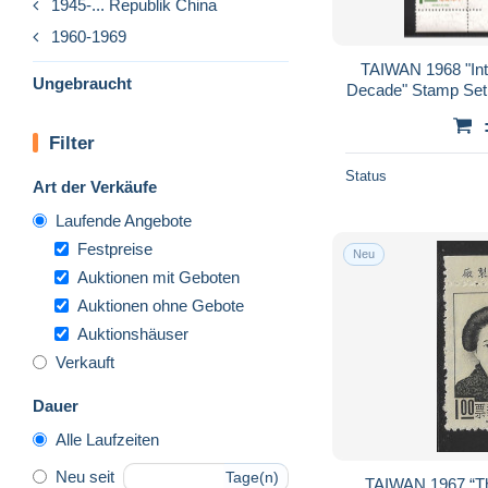
1945-... Republik China
1960-1969
TAIWAN 1968 "Inte
Ungebraucht
Decade" Stamp Set V
Filter
Status
Art der Verkäufe
Laufende Angebote
Festpreise
Neu
Auktionen mit Geboten
Auktionen ohne Gebote
Auktionshäuser
Verkauft
Dauer
Alle Laufzeiten
Neu seit
Tage(n)
TAIWAN 1967 “The