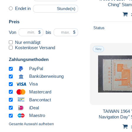
Ching” Stamp
Endet in
Stunde(n)
Preis
Status
Von
bis
$
$
Nur ermäßigt
Kostenloser Versand
Neu
Zahlungsmethoden
PayPal
Banküberweisung
Visa
Mastercard
Bancontact
iDeal
TAIWAN 1964 "
Maestro
Navigation Day" 
Gesamte Auswahl aufheben