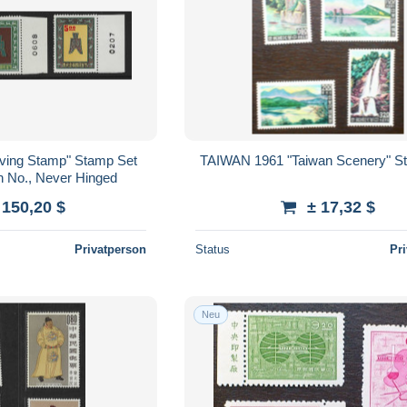
ving Stamp" Stamp Set
TAIWAN 1961 "Taiwan Scenery" S
on No., Never Hinged
 150,20 $
± 17,32 $
Privatperson
Status
Pr
Neu