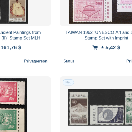
cient Paintings from
TAIWAN 1962 "UNESCO Art and S
(II)" Stamp Set MLH
Stamp Set with Imprint
 161,76 $
± 5,42 $
Privatperson
Status
Pr
Neu