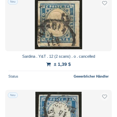
Neu
Kostenloser Versand
Zahlungsmethoden
PayPal
Banküberweisung
Visa
Mastercard
Bancontact
Sardina . Y&T . 12 (2 scans) . o . cancelled
iDeal
± 1,39 $
Maestro
Gesamte Auswahl aufheben
Status
Gewerblicher Händler
Wohnsitz des Verkäufers
Weltweit
Neu