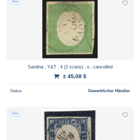
Neu
Sardina . Y&T . 4 (2 scans) . o . cancelled
± 45,08 $
Status
Gewerblicher Händler
Neu