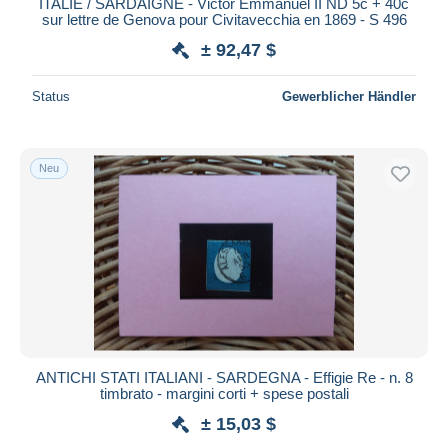
ITALIE / SARDAIGNE - Victor Emmanuel II ND 5c + 40c
sur lettre de Genova pour Civitavecchia en 1869 - S 496
± 92,47 $
Status
Gewerblicher Händler
Neu
ANTICHI STATI ITALIANI - SARDEGNA - Effigie Re - n. 8
timbrato - margini corti + spese postali
± 15,03 $