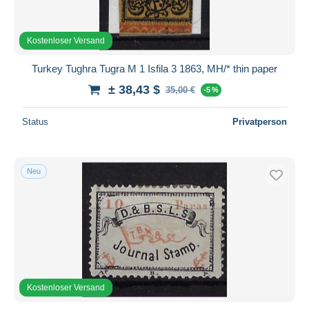
Kostenloser Versand
Turkey Tughra Tugra M 1 Isfila 3 1863, MH/* thin paper
± 38,43 $
35,00 €
-5 %
Status
Privatperson
Neu
Kostenloser Versand