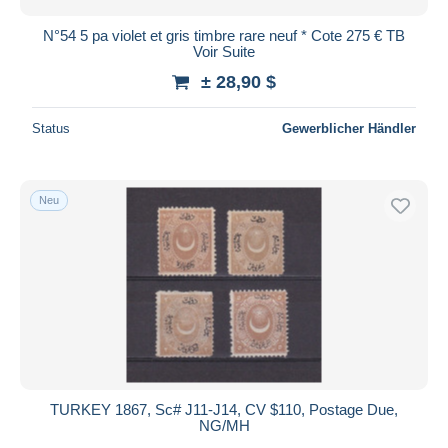
N°54 5 pa violet et gris timbre rare neuf * Cote 275 € TB
Voir Suite
± 28,90 $
Status
Gewerblicher Händler
Neu
TURKEY 1867, Sc# J11-J14, CV $110, Postage Due,
NG/MH