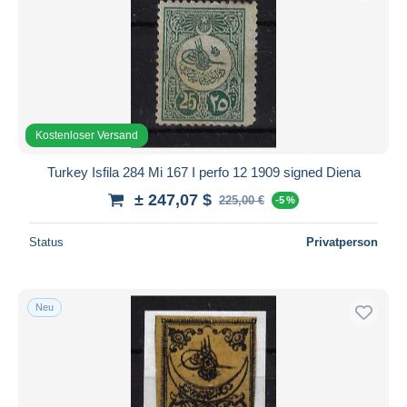
Kostenloser Versand
Turkey Isfila 284 Mi 167 I perfo 12 1909 signed Diena
± 247,07 $
225,00 €
-5 %
Status
Privatperson
Neu