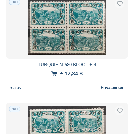
Neu
Kostenloser Versand
Zahlungsmethoden
PayPal
Banküberweisung
Visa
Mastercard
Bancontact
TURQUIE N°580 BLOC DE 4
iDeal
± 17,34 $
Maestro
Gesamte Auswahl aufheben
Status
Privatperson
Wohnsitz des Verkäufers
Weltweit
Neu