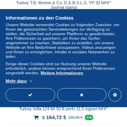
Turkey T.B. Morton & Co. D & B.S.L.S. YP 33 MH/*
Journal stamp
± 82,36 $
75,00 €
-5 %
Informationen zu den Cookies
Unsere Website verwendet Cookies zu folgenden Zwecken: um
Status
Privatperson
Ihnen die gewünschten Serviceleitungen zur Verfügung zu
stellen, die Sicherheit auf unserer Plattform zu gewährleisten,
Ihre Präferenzen zu speichern, um Ihnen das Surfen
angenehmer zu machen, Statistiken zu erstellen, um unsere
Website an Ihre Bedürfnisse anzupassen, Videos anzuzeigen
Neu
und Ihnen zu ermöglichen, Inhalte in sozialen Netzwerken zu
teilen.
Einige dieser Cookies sind zur Nutzung unserer Website
erforderlich, andere können entsprechend Ihren Präferenzen
eingestellt werden.
Weitere Informationen
Mehr dazu
Kostenloser Versand
Turkey Isfila 124 Mi 50 B perfo 11,5 signed MH/*
± 164,72 $
150,00 €
-5 %