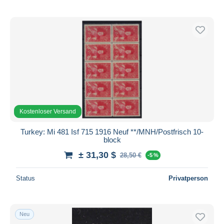
Kostenloser Versand
Turkey: Mi 481 Isf 715 1916 Neuf **/MNH/Postfrisch 10-
block
± 31,30 $
28,50 €
-5 %
Status
Privatperson
Neu