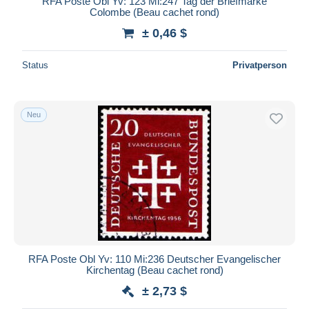
RFA Poste Obl Yv: 123 Mi:247 Tag der Briefmarke
Colombe (Beau cachet rond)
± 0,46 $
Status
Privatperson
Neu
RFA Poste Obl Yv: 110 Mi:236 Deutscher Evangelischer
Kirchentag (Beau cachet rond)
± 2,73 $