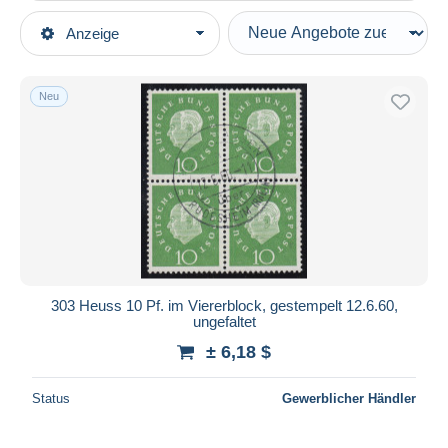
Art der Verkäufe
Anzeige
Hauptkategorien
Laufende Angebote
Briefmarken
Festpreise
Europa
Neu
Auktionen mit Geboten
Deutschland
Auktionen ohne Gebote
BRD
Auktionshäuser
1955-1959
Verkauft
Gebraucht
Dauer
Alle Laufzeiten
Neu seit
Tage(n)
303 Heuss 10 Pf. im Viererblock, gestempelt 12.6.60,
ungefaltet
Endet in
Stunde(n)
± 6,18 $
Preis
Status
Gewerblicher Händler
Von
bis
$
$
Nur ermäßigt