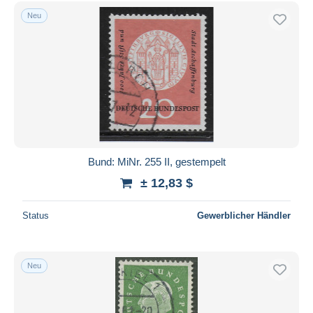
Kostenloser Versand
Neu
Zahlungsmethoden
PayPal
Banküberweisung
Visa
Mastercard
Bancontact
iDeal
Bund: MiNr. 255 II, gestempelt
Maestro
± 12,83 $
Gesamte Auswahl aufheben
Status
Gewerblicher Händler
Wohnsitz des Verkäufers
Weltweit
Neu