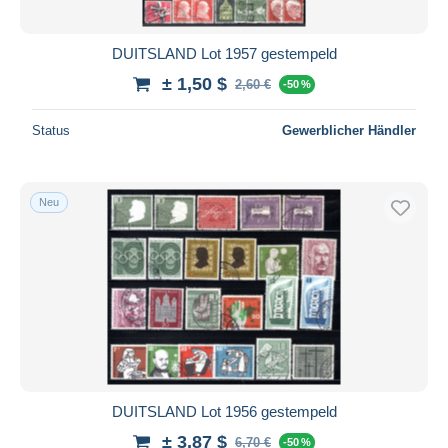
DUITSLAND Lot 1957 gestempeld
± 1,50 $
2,60 €
-50 %
Status
Gewerblicher Händler
Neu
DUITSLAND Lot 1956 gestempeld
± 3,87 $
6,70 €
-50 %