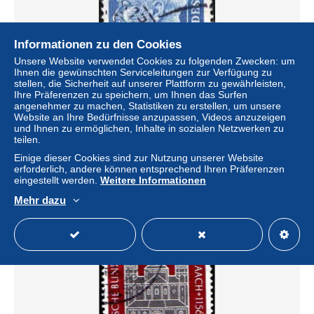
Informationen zu den Cookies
Unsere Website verwendet Cookies zu folgenden Zwecken: um
Ihnen die gewünschten Serviceleitungen zur Verfügung zu
stellen, die Sicherheit auf unserer Plattform zu gewährleisten,
Ihre Präferenzen zu speichern, um Ihnen das Surfen
angenehmer zu machen, Statistiken zu erstellen, um unsere
RFA Poste Obl Yv: 126 Mi:260x Theodor Heuss 18x22
Website an Ihre Bedürfnisse anzupassen, Videos anzuzeigen
(cachet rond)
und Ihnen zu ermöglichen, Inhalte in sozialen Netzwerken zu
± 0,19 $
teilen.
Einige dieser Cookies sind zur Nutzung unserer Website
erforderlich, andere können entsprechend Ihren Präferenzen
Status
Privatperson
eingestellt werden.
Weitere Informationen
Mehr dazu
Neu