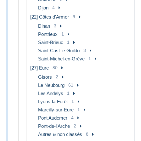
Dijon
4
[22] Côtes d'Armor
9
Dinan
3
Pontrieux
1
Saint-Brieuc
1
Saint-Cast-le-Guildo
3
Saint-Michel-en-Grève
1
[27] Eure
80
Gisors
2
Le Neubourg
61
Les Andelys
1
Lyons-la-Forêt
1
Marcilly-sur-Eure
1
Pont Audemer
4
Pont-de-l'Arche
2
Autres & non classés
8