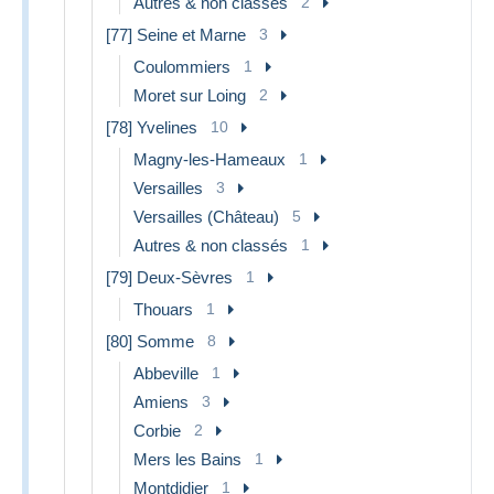
Autres & non classés
2
[77] Seine et Marne
3
Coulommiers
1
Moret sur Loing
2
[78] Yvelines
10
Magny-les-Hameaux
1
Versailles
3
Versailles (Château)
5
Autres & non classés
1
[79] Deux-Sèvres
1
Thouars
1
[80] Somme
8
Abbeville
1
Amiens
3
Corbie
2
Mers les Bains
1
Montdidier
1