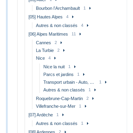
Bourbon l'Archambault
1
[05] Hautes Alpes
4
Autres & non classés
4
[06] Alpes Maritimes
11
Cannes
2
La Turbie
2
Nice
4
Nice la nuit
1
Parcs et jardins
1
Transport urbain - Auto, autobus et tramway
1
Autres & non classés
1
Roquebrune-Cap-Martin
2
Villefranche-sur-Mer
1
[07] Ardèche
1
Autres & non classés
1
[08] Ardennes
2