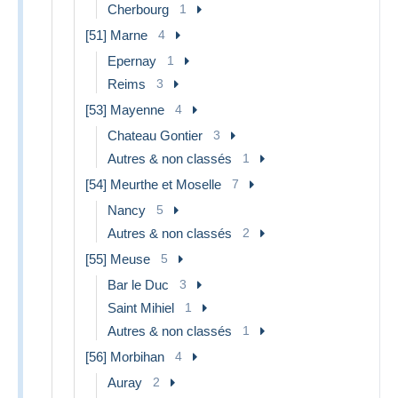
Cherbourg
1
[51] Marne
4
Epernay
1
Reims
3
[53] Mayenne
4
Chateau Gontier
3
Autres & non classés
1
[54] Meurthe et Moselle
7
Nancy
5
Autres & non classés
2
[55] Meuse
5
Bar le Duc
3
Saint Mihiel
1
Autres & non classés
1
[56] Morbihan
4
Auray
2