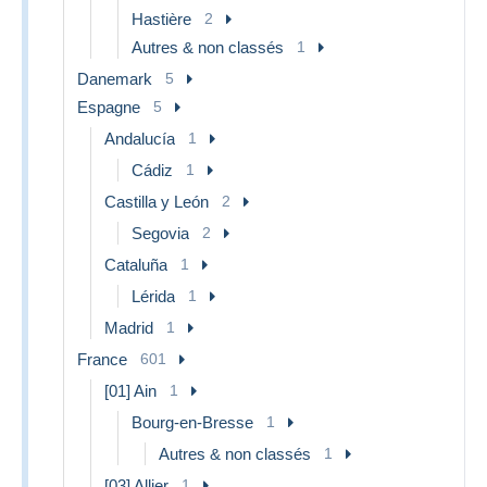
Hastière
2
Autres & non classés
1
Danemark
5
Espagne
5
Andalucía
1
Cádiz
1
Castilla y León
2
Segovia
2
Cataluña
1
Lérida
1
Madrid
1
France
601
[01] Ain
1
Bourg-en-Bresse
1
Autres & non classés
1
[03] Allier
1