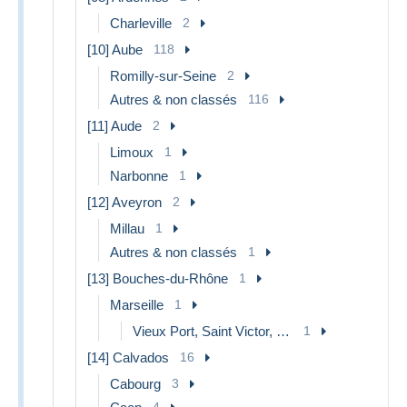
Charleville
2
[10] Aube
118
Romilly-sur-Seine
2
Autres & non classés
116
[11] Aude
2
Limoux
1
Narbonne
1
[12] Aveyron
2
Millau
1
Autres & non classés
1
[13] Bouches-du-Rhône
1
Marseille
1
Vieux Port, Saint Victor, Le Panier
1
[14] Calvados
16
Cabourg
3
4