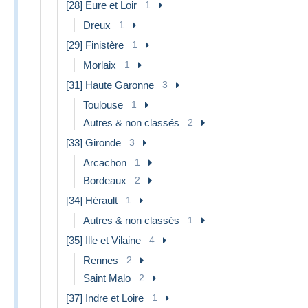
[28] Eure et Loir
1
Dreux
1
[29] Finistère
1
Morlaix
1
[31] Haute Garonne
3
Toulouse
1
Autres & non classés
2
[33] Gironde
3
Arcachon
1
Bordeaux
2
[34] Hérault
1
Autres & non classés
1
[35] Ille et Vilaine
4
Rennes
2
Saint Malo
2
[37] Indre et Loire
1