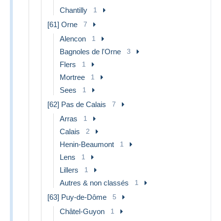
Chantilly
1
[61] Orne
7
Alencon
1
Bagnoles de l'Orne
3
Flers
1
Mortree
1
Sees
1
[62] Pas de Calais
7
Arras
1
Calais
2
Henin-Beaumont
1
Lens
1
Lillers
1
Autres & non classés
1
[63] Puy-de-Dôme
5
Châtel-Guyon
1