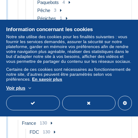
Paquebots
4
Pêche
3
Péniches
1
Chemins de fer
12
Information concernant les cookies
Gares - Avec trains
1
Notre site utilise des cookies pour les finalités suivantes : vous
fournir les services demandés, assurer la sécurité sur notre
Gares - Sans trains
6
plateforme, garder en mémoire vos préférences afin de rendre
votre navigation plus agréable, réaliser des statistiques dans le
Trains
4
but d’adapter notre site à vos besoins, afficher des vidéos et
Autres & non classés
1
vous permettre de partager du contenu sur les réseaux sociaux.
Certains de ces cookies sont nécessaires au fonctionnement de
notre site, d’autres peuvent être paramétrés selon vos
préférences.
En savoir plus
Timbres
Voir plus
130 objets trouvés
Voir tous les objets
Europe
130
France
130
FDC
130