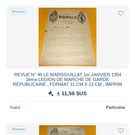
Uniquement en réduction
Livraison gratuite
Nouveau
Méthodes de paiement
PayPal
Virement bancaire
Visa
Mastercard
Bancontact
iDeal
REVUE N° 40 LE MARGOUILLAT 1er JANVIER 1954
2ème LEGION DE MARCHE DE GARDE
Maestro
REPUBLICAINE , FORMAT 31 CM X 23 CM , IMPRIM
Tout désélectionner
± 11,56 $US
Résidence du vendeur
Statut
Particulier
Monde entier
Nouveau