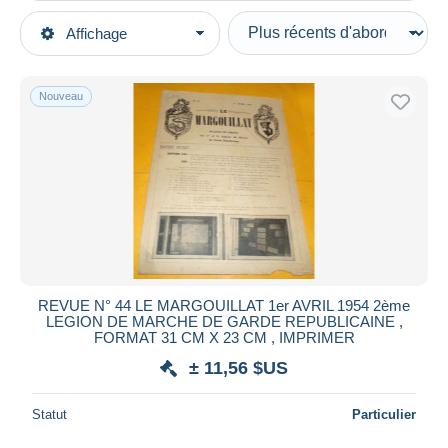
Types de vente
Affichage
Catégories principales
En cours
Militaria
Prix fixes
Livres, Revues & Catalogues
Nouveau
Enchères avec offres
Revues & Journaux
Enchères sans offres
Après 1945
Maisons de vente
Vendus
Français
Durée
Toutes les durées
Nouveau
jours
REVUE N° 44 LE MARGOUILLAT 1er AVRIL 1954 2ème
depuis
LEGION DE MARCHE DE GARDE REPUBLICAINE ,
Fermant
FORMAT 31 CM X 23 CM , IMPRIMER
heures
dans
± 11,56 $US
Prix
Statut
Particulier
De
à
$US
$US