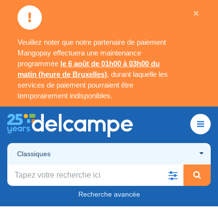
×
Veuillez noter que notre partenaire de paiement
Mangopay effectuera une maintenance
programmée
le 6 août de 01h00 à 03h00 du
matin (heure de Bruxelles)
, durant laquelle les
services de paiement pourraient être
temporairement indisponibles.
Classiques
Recherche avancée