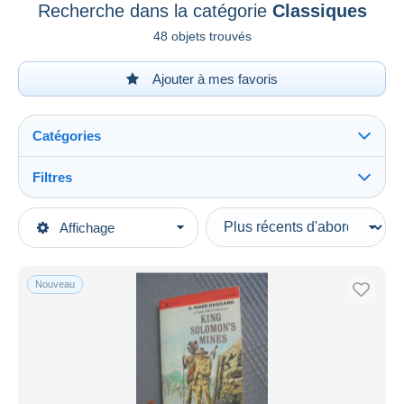
Recherche dans la catégorie
Classiques
48 objets trouvés
Ajouter à mes favoris
Catégories
Filtres
Tout voir
Types de vente
Affichage
Catégories principales
En cours
Livres, BD, Revues
Prix fixes
Anglais
Nouveau
Enchères avec offres
Littérature
Enchères sans offres
Fiction
Maisons de vente
Vendus
Classiques
Durée