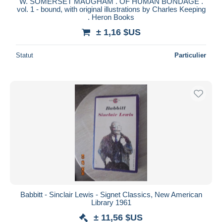
W. SOMERSET MAUGHAM . OF HUMAN BONDAGE .
iDeal
vol. 1 - bound, with original illustrations by Charles Keeping
. Heron Books
Maestro
± 1,16 $US
Tout désélectionner
Résidence du vendeur
Statut
Particulier
Monde entier
Appliquer
Babbitt - Sinclair Lewis - Signet Classics, New American
Library 1961
± 11,56 $US