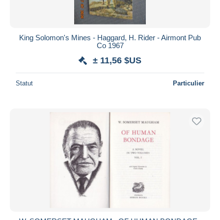
Toutes les durées
Nouveau
jours
King Solomon's Mines - Haggard, H. Rider - Airmont Pub
depuis
Co 1967
Fermant
heures
± 11,56 $US
dans
Prix
Statut
Particulier
De
à
$US
$US
Uniquement en réduction
Livraison gratuite
Méthodes de paiement
PayPal
Virement bancaire
Visa
Mastercard
Bancontact