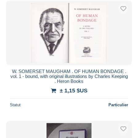
Uniquement en réduction
Livraison gratuite
Méthodes de paiement
PayPal
Virement bancaire
Visa
Mastercard
Bancontact
W. SOMERSET MAUGHAM . OF HUMAN BONDAGE .
iDeal
vol. 1 - bound, with original illustrations by Charles Keeping
. Heron Books
Maestro
± 1,15 $US
Tout désélectionner
Résidence du vendeur
Statut
Particulier
Monde entier