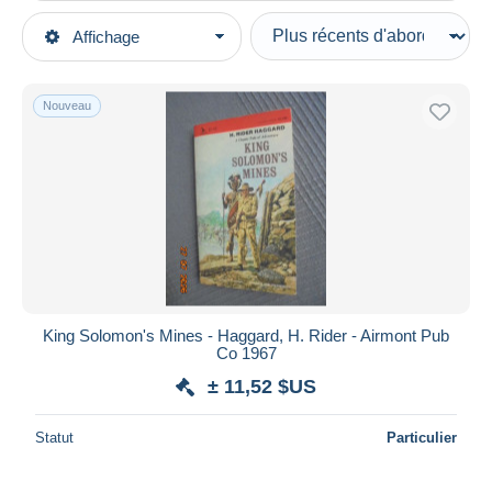
Types de vente
Affichage
Catégories principales
En cours
Livres, BD, Revues
Prix fixes
Anglais
Nouveau
Enchères avec offres
Littérature
Enchères sans offres
Fiction
Maisons de vente
Vendus
Classiques
Durée
Toutes les durées
Nouveau
jours
King Solomon's Mines - Haggard, H. Rider - Airmont Pub
depuis
Co 1967
Fermant
heures
± 11,52 $US
dans
Prix
Statut
Particulier
De
à
$US
$US