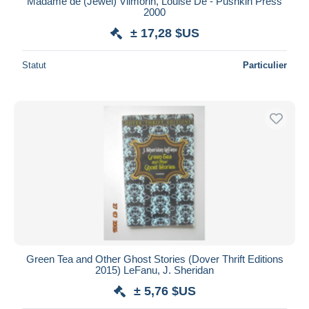
Madame de (Jewel) Vilmorin, Louise De - Pushkin Press
2000
± 17,28 $US
Statut
Particulier
Green Tea and Other Ghost Stories (Dover Thrift Editions
2015) LeFanu, J. Sheridan
± 5,76 $US