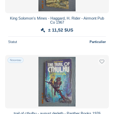
King Solomon's Mines - Haggard, H. Rider - Airmont Pub
Co 1967
± 11,52 $US
Statut
Particulier
Nouveau
trail of cthulhu - august derleth - Panther Books 1976