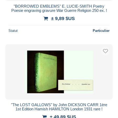
"BORROWED EMBLEMS" E. LUCIE-SMITH Poetry
Poesie engraving gravure War Guerre Religion 250 ex. !
± 9,89 $US
Statut
Particulier
"The LOST GALLOWS" by John DICKSON CARR 1ère
1st Edition Hamish HAMILTON London 1931 rare !
± 49,89 $US