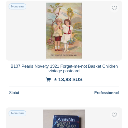
Uniquement en réduction
Nouveau
Livraison gratuite
Méthodes de paiement
PayPal
Virement bancaire
Visa
Mastercard
Bancontact
B107 Pearls Novelty 1921 Forget-me-not Basket Children
iDeal
vintage postcard
Maestro
± 13,83 $US
Tout désélectionner
Statut
Professionnel
Résidence du vendeur
Monde entier
Nouveau