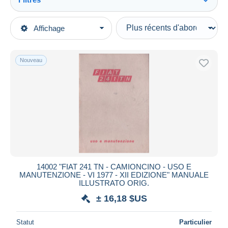
Tout voir
Types de vente
Affichage
Catégories principales
En cours
Livres, BD, Revues
Prix fixes
Italien
Nouveau
Enchères avec offres
Manuels, cours, livres scolaires
Enchères sans offres
Maisons de vente
Autres & non classés
Vendus
Durée
Toutes les durées
Nouveau
jours
14002 "FIAT 241 TN - CAMIONCINO - USO E
depuis
MANUTENZIONE - VI 1977 - XII EDIZIONE" MANUALE
Fermant
ILLUSTRATO ORIG.
heures
dans
± 16,18 $US
Prix
Statut
Particulier