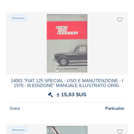
De
à
$US
$US
Uniquement en réduction
Livraison gratuite
Nouveau
Méthodes de paiement
PayPal
Virement bancaire
Visa
Mastercard
Bancontact
iDeal
14001 "FIAT 125 SPECIAL - USO E MANUTENZIONE - I
1970 - III EDIZIONE" MANUALE ILLUSTRATO ORIG.
Maestro
± 15,03 $US
Tout désélectionner
Résidence du vendeur
Statut
Particulier
Monde entier
Nouveau