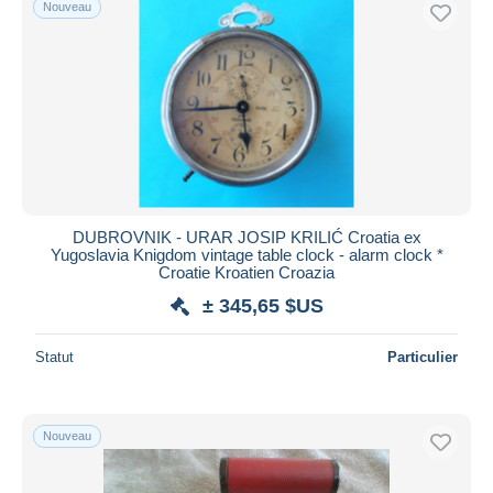
Nouveau
Uniquement en réduction
Livraison gratuite
Méthodes de paiement
PayPal
Virement bancaire
Visa
Mastercard
Bancontact
DUBROVNIK - URAR JOSIP KRILIĆ Croatia ex
Yugoslavia Knigdom vintage table clock - alarm clock *
iDeal
Croatie Kroatien Croazia
Maestro
± 345,65 $US
Tout désélectionner
Statut
Particulier
Résidence du vendeur
Monde entier
Nouveau