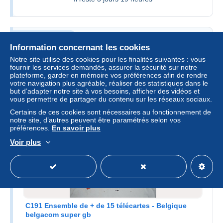
Télécartes
Information concernant les cookies
1 objet trouvé
Voir tous les objets
Notre site utilise des cookies pour les finalités suivantes : vous
fournir les services demandés, assurer la sécurité sur notre
plateforme, garder en mémoire vos préférences afin de rendre
Non classés
votre navigation plus agréable, réaliser des statistiques dans le
1
but d’adapter notre site à vos besoins, afficher des vidéos et
vous permettre de partager du contenu sur les réseaux sociaux.
Certains de ces cookies sont nécessaires au fonctionnement de
Complétez votre collection avec les
notre site, d’autres peuvent être paramétrés selon vos
objets de cette boutique
préférences.
En savoir plus
Voir plus
C191 Ensemble de + de 15 télécartes - Belgique
belgacom super gb