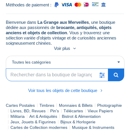
Méthodes de paiement :
Bienvenue dans
La Grange aux Merveilles
, une boutique
dédiée aux passionnés de
brocante, antiquités, objets
anciens et objets de collection
. Vous y trouverez une
sélection variée d’objets vintage et de curiosités anciennes
soigneusement chinées.
Voir plus
La boutique propose régulièrement :
•
cartes postales anciennes et documents de collection
Toutes les catégories
•
livres anciens, BD, magazines et imprimés vintage
•
objets publicitaires anciens et objets de comptoir
•
jouets anciens et objets rétro
•
bibelots, curiosités et petits objets de brocante
•
objets décoratifs vintage et décoration ancienne
Voir tous les objets de cette boutique
Chaque objet est sélectionné pour son
intérêt historique, son
charme vintage ou son caractère de collection
. Beaucoup
de pièces sont uniques et proviennent de brocantes, greniers,
Cartes Postales
Timbres
Monnaies & Billets
Photographie
successions ou anciennes collections.
Livres, BD, Revues
Pin's
Télécartes
Vieux Papiers
Militaria
Art & Antiquités
Bistrot & Alimentation
Dans
La Grange aux Merveilles
, l’objectif est simple :
Jeux, Jouets & Figurines
Bijoux & Horlogerie
permettre aux objets du passé de
retrouver une nouvelle vie
Cartes de Collection modernes
Musique & Instruments
auprès de collectionneurs et amateurs d’objets anciens
.