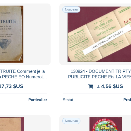
Nouveau
130824 - DOCUMENT TRIPT
la PECHE EO Numerote
PUBLICITE PECHE Ets LA VI
 Inclus France
MARCHELIDON rue Carnot C
27,73 $US
± 4,56 $US
canne moulinet
Particulier
Statut
Pro
Nouveau