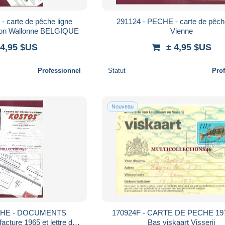
 carte de pêche ligne
291124 - PECHE - carte de pêch
gion Wallonne BELGIQUE
Vienne
 4,95 $US
± 4,95 $US
Professionnel
Statut
Pro
Nouveau
ECHE - DOCUMENTS
170924F - CARTE DE PECHE 19
ure 1965 et lettre de
Bas viskaart Visserij