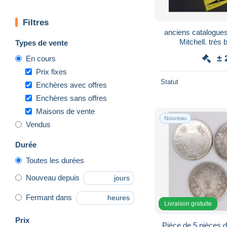
Filtres
anciens catalogues 
Mitchell. très 
Types de vente
± 
En cours
Prix fixes
Statut
Enchères avec offres
Enchères sans offres
Maisons de vente
Nouveau
Vendus
Durée
Toutes les durées
Nouveau depuis
jours
Fermant dans
heures
Livraison gratuite
Prix
Pièce de 5 pièces 