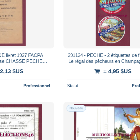
DE livret 1927 FACPA
291124 - PECHE - 2 étiquettes de 
doise CHASSE PECHE
Le régal des pêcheurs en Champag
arcassonne
Délicat en Charente
 2,13 $US
± 4,95 $US
primerie
Professionnel
Statut
Pro
Nouveau