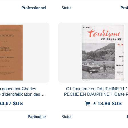
Professionnel
Statut
Pro
u douce par Charles
C1 Tourisme en DAUPHINE 11 1
es
PECHE EN DAUPHINE + Carte Pi
douce (La bible en la
PORT INCLUS France
34,67 $US
± 13,86 $US
tière).
Particulier
Statut