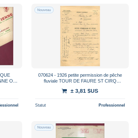
Nouveau
YQUE
070624 - 1926 petite permission de pêche
ENNE O
fluviale TOUR DE FAURE ST CIRQ
HINON
LAPOPIE CAJARC - navigation Lot 46
± 3,81 $US
fessionnel
Statut
Professionnel
Nouveau