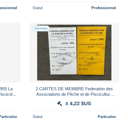
fessionnel
Statut
Professionnel
Nouveau
955 La
2 CARTES DE MEMBRE Federation des
scicole
Associations de Pêche et de Pisciculture
A.A.P.P. LA GOUJONNAISE 1990 1991
± 4,22 $US
Particulier
Statut
Particulier