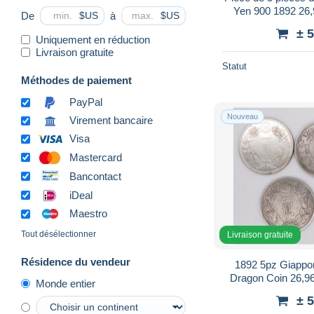
Yen 900 1892 26,
De
à
$US
$US
± 
Uniquement en réduction
Livraison gratuite
Statut
Méthodes de paiement
PayPal
Nouveau
Virement bancaire
Visa
Mastercard
Bancontact
iDeal
Maestro
Tout désélectionner
Livraison gratuite
Résidence du vendeur
1892 5pz Giappo
Dragon Coin 26,
Monde entier
± 