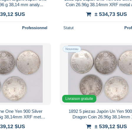
96 g 38,14 mm analy...
Coin 26.96g 38.14mm XRF metal 
539,12 $US
± 534,73 $US
Professionnel
Statut
Pro
Nouveau
Livraison gratuite
ne One Yen 900 Silver
1892 5 piezas Japón Un Yen 900 
96g 38,14mm XRF metal
Dragon Coin 26.96g 38.14mm
ana...
análisis...
539,12 $US
± 539,12 $US