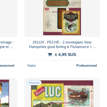
fromage -
291124 - PECHE - 2 enveloppes New
ne et Le
Hampshire good fishing & Fishamorce + 1
étiquette scotch wisky Glen Fario
± 4,95 $US
fessionnel
Statut
Professionnel
Nouveau