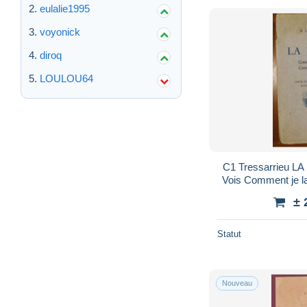
eulalie1995
voyonick
diroq
LOULOU64
C1 Tressarrieu LA TRUITE Comment je la
Vois Comment je 
GAP Port
± 
Statut
Nouveau