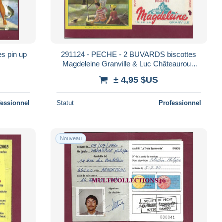
s pin up
291124 - PECHE - 2 BUVARDS biscottes
Magdeleine Granville & Luc Châteauroux
pêche au falot et au casier
± 4,95 $US
fessionnel
Statut
Professionnel
Nouveau