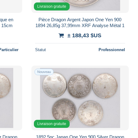
Livraison gratuite
ique en
Pièce Dragon Argent Japon One Yen 900
e 15cm
1894 26,85g 37,99mm XRF Analyse Métal 1
± 188,43 $US
Particulier
Statut
Professionnel
Nouveau
Livraison gratuite
r Dragon
1892 5pc Japan One Yen 900 Silver Dragon