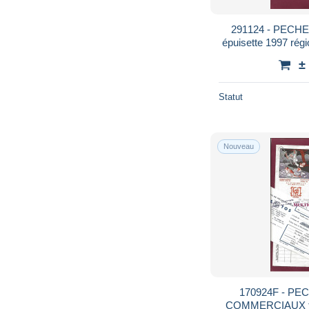
291124 - PECHE -
épuisette 1997 ré
±
Statut
Nouveau
170924F - P
COMMERCIAUX fact