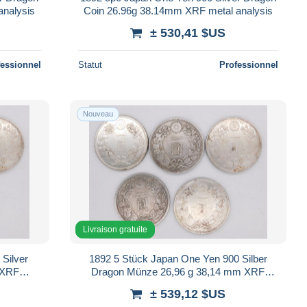
analysis
Coin 26.96g 38.14mm XRF metal analysis
± 530,41 $US
fessionnel
Statut
Professionnel
Nouveau
Livraison gratuite
Silver
1892 5 Stück Japan One Yen 900 Silber
 XRF
Dragon Münze 26,96 g 38,14 mm XRF
Metal...
± 539,12 $US