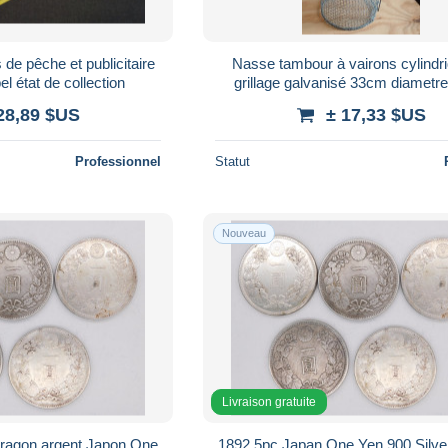
de pêche et publicitaire
Nasse tambour à vairons cylindr
bel état de collection
grillage galvanisé 33cm diametr
28,89 $US
± 17,33 $US
Professionnel
Statut
Nouveau
Livraison gratuite
dragon argent Japon One
1892 5pc Japan One Yen 900 Silve