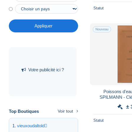
Statut
Appliquer
Nouveau
Votre publicité ici ?
Poissons d'ea
SPILMANN - Clé d'identifaidcation d
poissons d'eau 
± 
ma
Top Boutiques
Voir tout
Statut
vieuxoudaltold