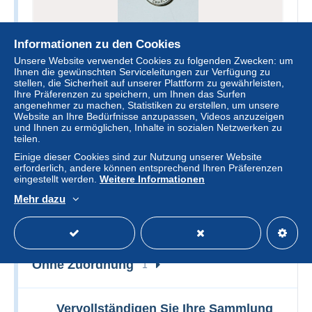
Informationen zu den Cookies
C86 Ancien pins - Spiroux de Charleroi
Unsere Website verwendet Cookies zu folgenden Zwecken: um
Ihnen die gewünschten Serviceleitungen zur Verfügung zu
stellen, die Sicherheit auf unserer Plattform zu gewährleisten,
± 2,58 $US
Ihre Präferenzen zu speichern, um Ihnen das Surfen
angenehmer zu machen, Statistiken zu erstellen, um unsere
Website an Ihre Bedürfnisse anzupassen, Videos anzuzeigen
Acheter
und Ihnen zu ermöglichen, Inhalte in sozialen Netzwerken zu
teilen.
Il reste
1 jour 2 heures
Einige dieser Cookies sind zur Nutzung unserer Website
erforderlich, andere können entsprechend Ihren Präferenzen
eingestellt werden.
Weitere Informationen
Mehr dazu
Telefonkarten
1 Artikel gefunden
Alle Artikel anzeigen
Ohne Zuordnung
1
Vervollständigen Sie Ihre Sammlung