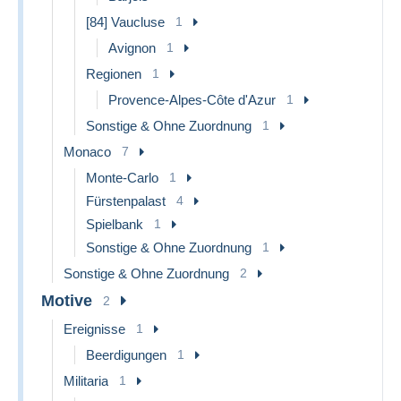
anciens, antiquités, vintage et objets de collection : cartes
[84] Vaucluse
1
postales anciennes, livres anciens, BD, objets
publicitaires, jouets anciens, bibelots, curiosités,
Avignon
1
décoration vintage et pièces rares pour collectionneurs.
Regionen
1
Provence-Alpes-Côte d'Azur
1
Sonstige & Ohne Zuordnung
1
Monaco
7
Monte-Carlo
1
Fürstenpalast
4
Spielbank
1
Sonstige & Ohne Zuordnung
1
Sonstige & Ohne Zuordnung
2
Motive
2
Ereignisse
1
Beerdigungen
1
Militaria
1