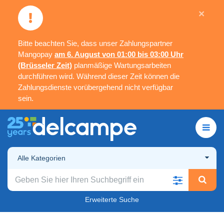
×
Bitte beachten Sie, dass unser Zahlungspartner
Mangopay
am 6. August von 01:00 bis 03:00 Uhr
(Brüsseler Zeit)
planmäßige Wartungsarbeiten
durchführen wird. Während dieser Zeit können die
Zahlungsdienste vorübergehend nicht verfügbar
sein.
Alle Kategorien
Erweiterte Suche