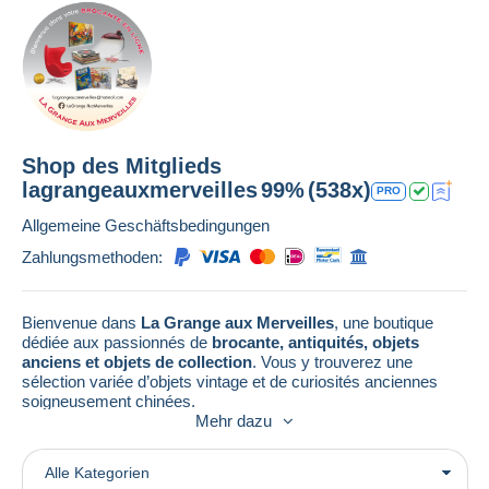
Shop des Mitglieds
lagrangeauxmerveilles
99%
(538x)
PRO
Allgemeine Geschäftsbedingungen
Zahlungsmethoden:
Bienvenue dans
La Grange aux Merveilles
, une boutique
dédiée aux passionnés de
brocante, antiquités, objets
anciens et objets de collection
. Vous y trouverez une
sélection variée d’objets vintage et de curiosités anciennes
soigneusement chinées.
Mehr dazu
La boutique propose régulièrement :
•
cartes postales anciennes et documents de collection
Alle Kategorien
•
livres anciens, BD, magazines et imprimés vintage