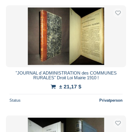
Kostenloser Versand
Zahlungsmethoden
PayPal
Banküberweisung
Visa
Mastercard
Bancontact
iDeal
"JOURNAL d´ADMINISTRATION des COMMUNES
Maestro
RURALES" Droit Loi Mairie 1910 !
Gesamte Auswahl aufheben
± 21,17 $
Wohnsitz des Verkäufers
Status
Privatperson
Weltweit