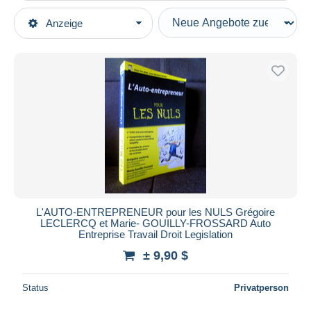
Art der Verkäufe
Anzeige
Hauptkategorien
Laufende Angebote
Bücher, Zeitschriften, Comics
Festpreise
Französisch
Auktionen mit Geboten
Ratgeber & Praxis
Auktionen ohne Gebote
Auktionshäuser
Recht
Verkauft
Dauer
Alle Laufzeiten
Neu seit
Tage(n)
L'AUTO-ENTREPRENEUR pour les NULS Grégoire
LECLERCQ et Marie- GOUILLY-FROSSARD Auto
Endet in
Stunde(n)
Entreprise Travail Droit Legislation
± 9,90 $
Preis
Von
bis
$
$
Status
Privatperson
Nur ermäßigt