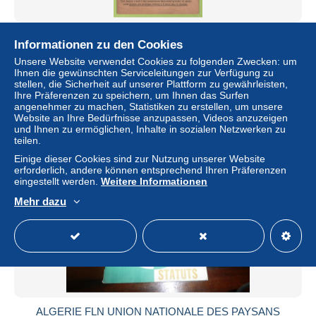
JOURNAL DES COMMUNES JANVIER 1946 ESTRY -
Informationen zu den Cookies
ACTES DE DECES AGRICULTURE FINANCES
GUERRE AFFICHAGE ...
Unsere Website verwendet Cookies zu folgenden Zwecken: um
Ihnen die gewünschten Serviceleitungen zur Verfügung zu
± 5,66 $
stellen, die Sicherheit auf unserer Plattform zu gewährleisten,
Ihre Präferenzen zu speichern, um Ihnen das Surfen
angenehmer zu machen, Statistiken zu erstellen, um unsere
Status
Privatperson
Website an Ihre Bedürfnisse anzupassen, Videos anzuzeigen
und Ihnen zu ermöglichen, Inhalte in sozialen Netzwerken zu
teilen.
Einige dieser Cookies sind zur Nutzung unserer Website
erforderlich, andere können entsprechend Ihren Präferenzen
eingestellt werden.
Weitere Informationen
Mehr dazu
ALGERIE FLN UNION NATIONALE DES PAYSANS