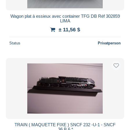
Wagon plat à essieux avec container TFG DB Réf 302859
LIMA
± 11,56 $
Status
Privatperson
TRAIN ( MAQUETTE FIXE ) SNCF 232 -U-1 - SNCF
.36.B.6 *