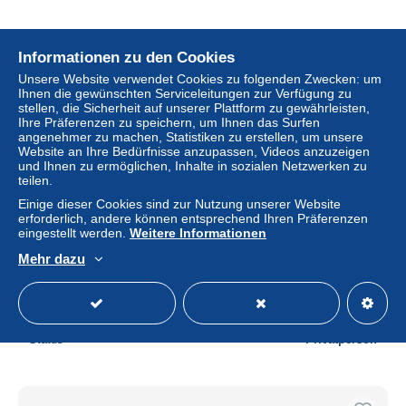
Informationen zu den Cookies
Unsere Website verwendet Cookies zu folgenden Zwecken: um
Ihnen die gewünschten Serviceleitungen zur Verfügung zu
stellen, die Sicherheit auf unserer Plattform zu gewährleisten,
Ihre Präferenzen zu speichern, um Ihnen das Surfen
angenehmer zu machen, Statistiken zu erstellen, um unsere
Website an Ihre Bedürfnisse anzupassen, Videos anzuzeigen
und Ihnen zu ermöglichen, Inhalte in sozialen Netzwerken zu
teilen.
Einige dieser Cookies sind zur Nutzung unserer Website
erforderlich, andere können entsprechend Ihren Präferenzen
eingestellt werden.
Weitere Informationen
JOUETS ANCIENS / TRAIN MARKLIN / GUIDE ARGUS
LOC + WAGONS ECH I / BAND 2 / SCHIFFMANN BAND
Mehr dazu
3 / PARFAIT ETAT
± 23,12 $
Status
Privatperson