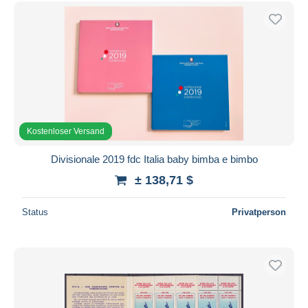
Kostenloser Versand
Zahlungsmethoden
PayPal
Banküberweisung
Visa
Mastercard
Kostenloser Versand
Bancontact
iDeal
Divisionale 2019 fdc Italia baby bimba e bimbo
Maestro
± 138,71 $
Gesamte Auswahl aufheben
Status
Privatperson
Wohnsitz des Verkäufers
Weltweit