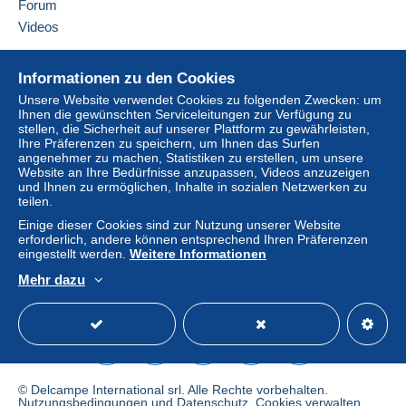
Forum
Videos
Hilfe
Informationen zu den Cookies
Online-Hilfe
Unsere Website verwendet Cookies zu folgenden Zwecken: um
Ihnen die gewünschten Serviceleitungen zur Verfügung zu
Auf Delcampe kaufen
stellen, die Sicherheit auf unserer Plattform zu gewährleisten,
Auf Delcampe verkaufen
Ihre Präferenzen zu speichern, um Ihnen das Surfen
angenehmer zu machen, Statistiken zu erstellen, um unsere
Eine sichere Website
Website an Ihre Bedürfnisse anzupassen, Videos anzuzeigen
und Ihnen zu ermöglichen, Inhalte in sozialen Netzwerken zu
teilen.
Einige dieser Cookies sind zur Nutzung unserer Website
erforderlich, andere können entsprechend Ihren Präferenzen
eingestellt werden.
Weitere Informationen
Mehr dazu
Deutsch
USD
Standardmodus
America
© Delcampe International srl. Alle Rechte vorbehalten.
Nutzungsbedingungen
und
Datenschutz
.
Cookies verwalten