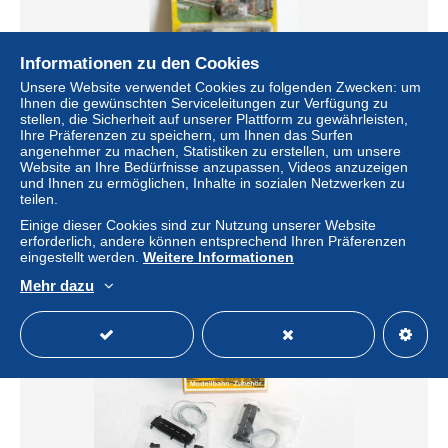
Informationen zu den Cookies
Unsere Website verwendet Cookies zu folgenden Zwecken: um
Ihnen die gewünschten Serviceleitungen zur Verfügung zu
stellen, die Sicherheit auf unserer Plattform zu gewährleisten,
Ihre Präferenzen zu speichern, um Ihnen das Surfen
FALLER HO N°B-159 - BUTOIR CONTACT ARRET
angenehmer zu machen, Statistiken zu erstellen, um unsere
TAMPON ELECTRIQUE, SIGNAUX ROUGE & VERT /
Website an Ihre Bedürfnisse anzupassen, Videos anzuzeigen
ANCIEN MODEL REDUIT (1712.241)
und Ihnen zu ermöglichen, Inhalte in sozialen Netzwerken zu
± 62,40 $
teilen.
Einige dieser Cookies sind zur Nutzung unserer Website
erforderlich, andere können entsprechend Ihren Präferenzen
Status
Gewerblicher Händler
eingestellt werden.
Weitere Informationen
Mehr dazu