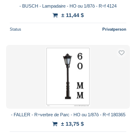
- BUSCH - Lampadaire - HO ou 1/87ô - R÷f 4124
± 11,44 $
Status
Privatperson
- FALLER - R÷verbre de Parc - HO ou 1/87ô - R÷f 180365
± 13,75 $