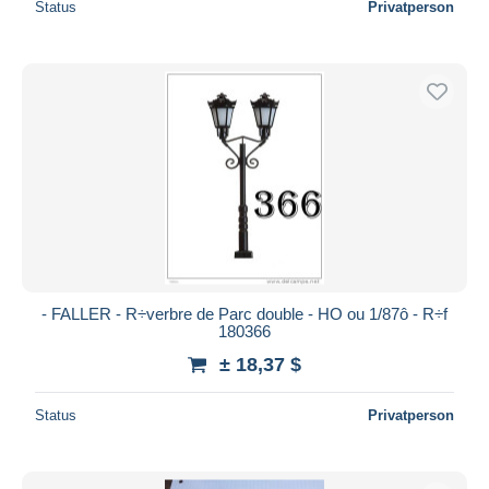
Status
Privatperson
- FALLER - R÷verbre de Parc double - HO ou 1/87ô - R÷f
180366
± 18,37 $
Status
Privatperson