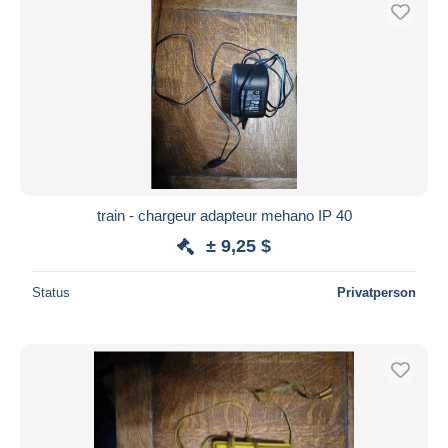
Kostenloser Versand
Zahlungsmethoden
PayPal
Banküberweisung
Visa
Mastercard
Bancontact
train - chargeur adapteur mehano IP 40
iDeal
± 9,25 $
Maestro
Gesamte Auswahl aufheben
Status
Privatperson
Wohnsitz des Verkäufers
Weltweit