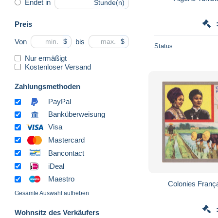
Endet in
Stunde(n)
Preis
Von
bis
$
$
Status
Nur ermäßigt
Kostenloser Versand
Zahlungsmethoden
PayPal
Banküberweisung
Visa
Mastercard
Bancontact
iDeal
Maestro
Colonies Franç
Gesamte Auswahl aufheben
Wohnsitz des Verkäufers