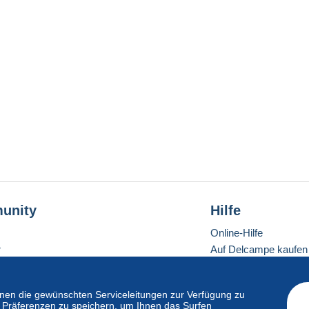
unity
Hilfe
Online-Hilfe
r
Auf Delcampe kaufen
Auf Delcampe verkau
Eine sichere Website
en die gewünschten Serviceleitungen zur Verfügung zu
hre Präferenzen zu speichern, um Ihnen das Surfen