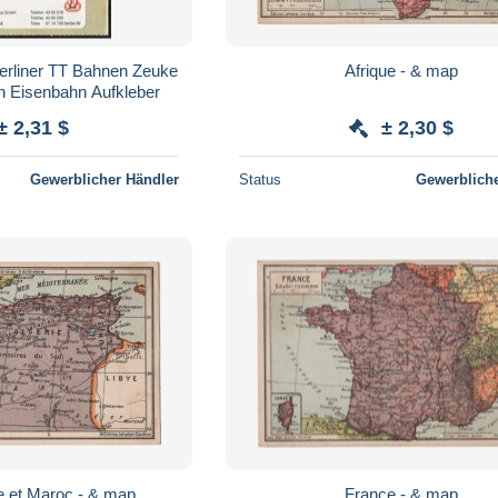
erliner TT Bahnen Zeuke
Afrique - & map
n Eisenbahn Aufkleber
± 2,31 $
± 2,30 $
Gewerblicher Händler
Status
Gewerbliche
ie et Maroc - & map
France - & map