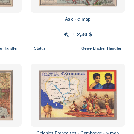
Asie - & map
± 2,30 $
r Händler
Status
Gewerblicher Händler
Colonies Françaises - Cambodge - & map