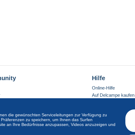
unity
Hilfe
Online-Hilfe
r
Auf Delcampe kaufen
Auf Delcampe verkau
Eine sichere Website
en die gewünschten Serviceleitungen zur Verfügung zu
hre Präferenzen zu speichern, um Ihnen das Surfen
ite an Ihre Bedürfnisse anzupassen, Videos anzuzeigen und
ndardmodus