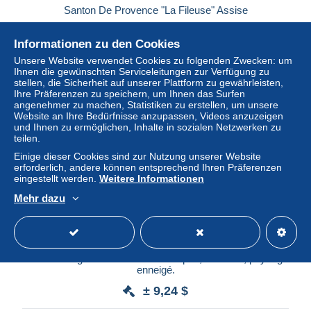
Santon De Provence "La Fileuse" Assise
± 11,56 $
Informationen zu den Cookies
Unsere Website verwendet Cookies zu folgenden Zwecken: um
Status
Privatperson
Ihnen die gewünschten Serviceleitungen zur Verfügung zu
stellen, die Sicherheit auf unserer Plattform zu gewährleisten,
Ihre Präferenzen zu speichern, um Ihnen das Surfen
angenehmer zu machen, Statistiken zu erstellen, um unsere
Website an Ihre Bedürfnisse anzupassen, Videos anzuzeigen
und Ihnen zu ermöglichen, Inhalte in sozialen Netzwerken zu
teilen.
Einige dieser Cookies sind zur Nutzung unserer Website
erforderlich, andere können entsprechend Ihren Präferenzen
eingestellt werden.
Weitere Informationen
Mehr dazu
Grande image. Petite fille avec Poupée, cadeaux, paysage
enneigé.
± 9,24 $