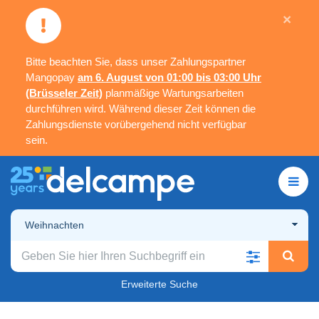
×
Bitte beachten Sie, dass unser Zahlungspartner
Mangopay
am 6. August von 01:00 bis 03:00 Uhr
(Brüsseler Zeit)
planmäßige Wartungsarbeiten
durchführen wird. Während dieser Zeit können die
Zahlungsdienste vorübergehend nicht verfügbar
sein.
Weihnachten
Erweiterte Suche