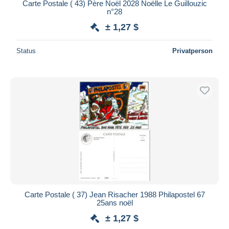
Carte Postale ( 43) Père Noël 2028 Noëlle Le Guillouzic
n°28
± 1,27 $
Status
Privatperson
Carte Postale ( 37) Jean Risacher 1988 Philapostel 67
25ans noël
± 1,27 $