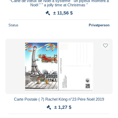
*Carte de vœux de Noël à système " un joyeux moment à
Noël " " a jolly time at Christmas "
Maestro
± 11,56 $
Gesamte Auswahl aufheben
Wohnsitz des Verkäufers
Status
Privatperson
Weltweit
Übernehmen
Carte Postale ( 7) Rachel Köng n°23 Père Noël 2019
± 1,27 $