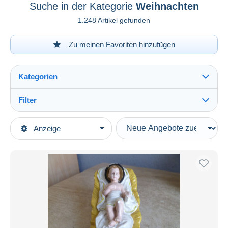
Suche in der Kategorie
Weihnachten
1.248 Artikel gefunden
Zu meinen Favoriten hinzufügen
Kategorien
Filter
Alles sehen
Art der Verkäufe
Anzeige
Hauptkategorien
Laufende Angebote
Andere Themen & Sammelgebiete
Festpreise
Saisonales & Feste
Auktionen mit Geboten
Auktionen ohne Gebote
Weihnachten
Alles sehen
Auktionshäuser
Engel & Putten
16
Verkauft
Kerzen
32
Krippenfiguren
33
Dauer