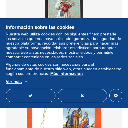
Información sobre las cookies
Nuestra web utiliza cookies con los siguientes fines: prestarle
los servicios que nos haya solicitado, garantizar la seguridad de
nuestra plataforma, recordar sus preferencias para hacer más
Grande image. Petite fille avec Poupée, cadeaux, paysage
agradable su navegación, elaborar estadísticas para adaptar
enneigé.
nuestra web a sus necesidades, mostrar vídeos y permitirle
± 9,22 US$
compartir contenidos en las redes sociales.
Algunas de estas cookies son necesarias para el
funcionamiento de nuestro sitio web, otras pueden establecerse
Estatus
Privado
según sus preferencias.
Más información
Ver más