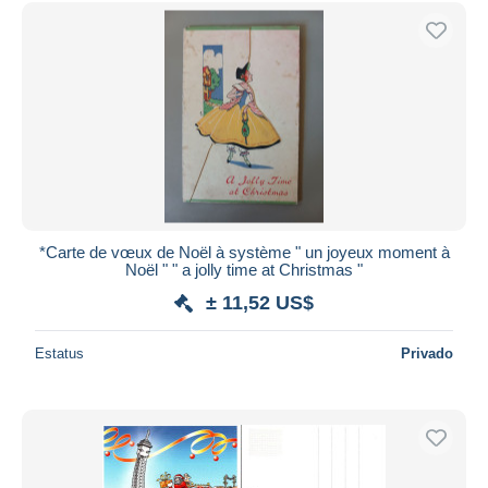
Sólo con descuento
Envío gratis
Métodos de pago
PayPal
Transferencia bancaria
Visa
Mastercard
Bancontact
iDeal
*Carte de vœux de Noël à système " un joyeux moment à
Noël " " a jolly time at Christmas "
Maestro
± 11,52 US$
Deseleccionar todo
Estatus
Privado
Residencia del vendedor
Mundo entero