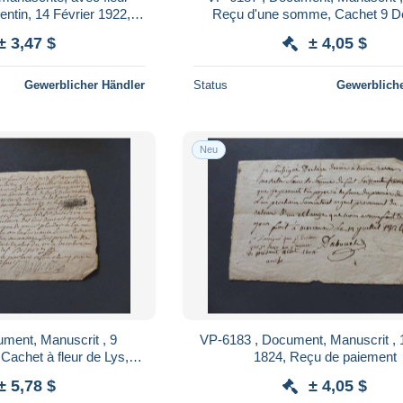
entin, 14 Février 1922,
Reçu d'une somme, Cachet 9 D
re d'amour
± 3,47 $
± 4,05 $
Gewerblicher Händler
Status
Gewerbliche
Neu
ment, Manuscrit , 9
VP-6183 , Document, Manuscrit , 12 Juillet
achet à fleur de Lys,
1824, Reçu de paiement
HUIT DENIERS
± 5,78 $
± 4,05 $