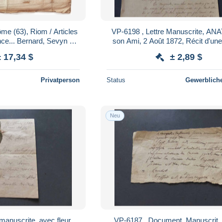
me (63), Riom / Articles
VP-6198 , Lettre Manuscrite, AN
nce... Bernard, Sevyn ou
son Ami, 2 Août 1872, Récit d'un
27 Août 1628.
maladie
± 17,34 $
± 2,89 $
Privatperson
Status
Gewerbliche
Neu
manuscrite, avec fleur
VP-6187 , Document, Manuscrit ,