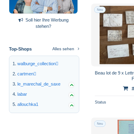
Neu
Soll hier Ihre Werbung
stehen?
Top-Shops
Alles sehen
walburge_collection
Beau lot de 9 x Lett
cartmen
F
le_marechal_de_saxe
labar
Status
allouchka1
Neu