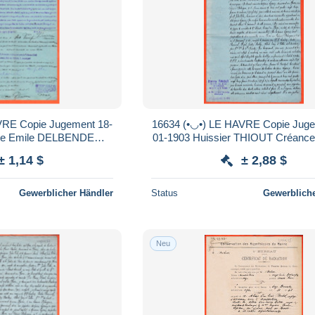
ent 18-
16634 (•◡•) LE HAVRE Copie Jugement 06-
te Emile DELBENDE
01-1903 Huissier THIOUT Créance Travaux
-Chaussée Saisie-Arret
Jules VICHE épous LEGRAIN Le
± 1,14 $
± 2,88 $
EGRAIN
Gewerblicher Händler
Status
Gewerbliche
Neu