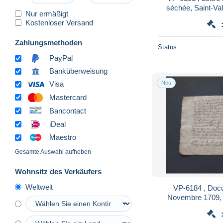
séchée, Saint-Val
Nur ermäßigt
Lett
Kostenloser Versand
Zahlungsmethoden
Status
PayPal
Banküberweisung
Neu
Visa
Mastercard
Bancontact
iDeal
Maestro
Gesamte Auswahl aufheben
Wohnsitz des Verkäufers
Weltweit
VP-6184 , Docu
Novembre 1709, C
AMIENS, 