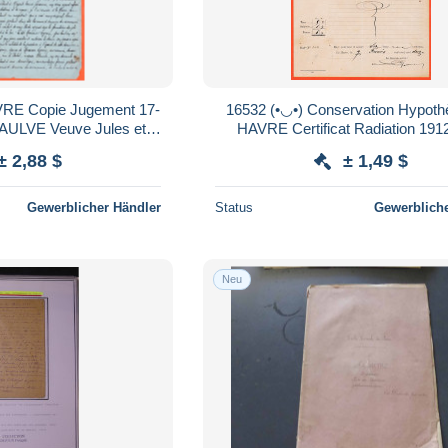
ent 17-
16532 (•◡•) Conservation Hypothèque du
HAVRE Certificat Radiation 1912 Acte
ntre LEGRAIN Le Havre
DUBOSC Montivilliers BREDEL 
± 2,88 $
± 1,49 $
Gewerblicher Händler
Status
Gewerbliche
Neu