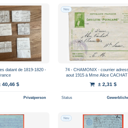
Neu
res datant de 1819-1820 -
74 - CHAMONIX - courrier adress
rance
aout 1915 à Mme Alice CACHAT 
infirmier - voir 2 les scans
± 40,46 $
± 2,31 $
Privatperson
Status
Gewerbliche
Neu