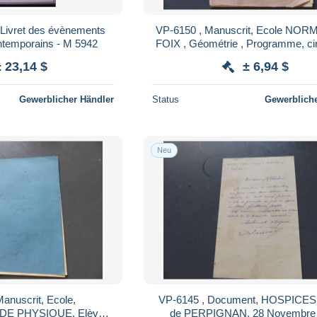
Livret des évènements
VP-6150 , Manuscrit, Ecole NO
ntemporains - M 5942
FOIX , Géométrie , Programme, ci
± 23,14 $
± 6,94 $
Gewerblicher Händler
Status
Gewerbliche
Neu
anuscrit, Ecole,
VP-6145 , Document, HOSPICES CIVILS
 PHYSIQUE, Elève
de PERPIGNAN, 28 Novembre