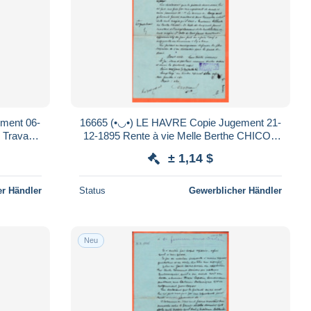
16665 (•◡•) LE HAVRE Copie Jugement 21-
12-1895 Rente à vie Melle Berthe CHICOT
 Havre
par Henri LEGRAIN Le Havre
± 1,14 $
r Händler
Status
Gewerblicher Händler
Neu