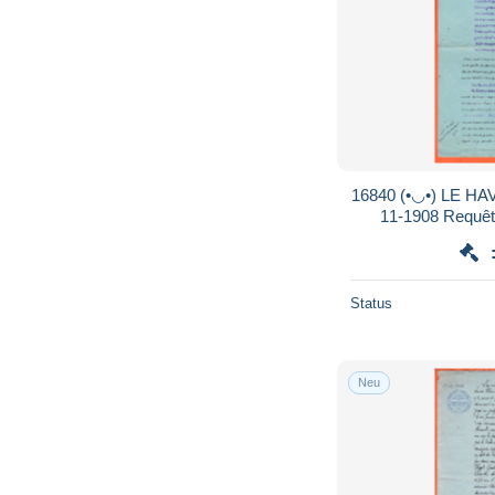
16840 (•◡•) LE HAVRE Copie Jugem
11-1908 Requê
Conducteur Ponts
L
Status
Neu