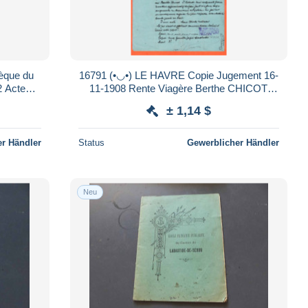
16791 (•◡•) LE HAVRE Copie Jugement 16-
11-1908 Rente Viagère Berthe CHICOT
/ TISON
épouse DELBENDE Saisie-Arret Henri
± 1,14 $
LEGRAIN
r Händler
Status
Gewerblicher Händler
Neu