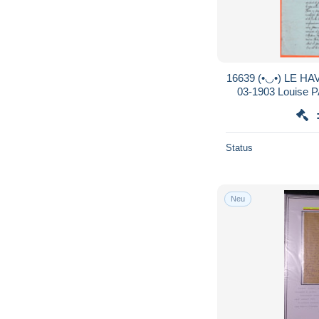
16639 (•◡•) LE HAVRE Copie Jugem
03-1903 Louise PAULVE Veuve Jules et
Alfred VICHE co
Status
Neu