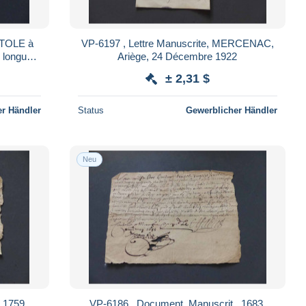
ATOLE à
VP-6197 , Lettre Manuscrite, MERCENAC,
e longue
Ariège, 24 Décembre 1922
± 2,31 $
r Händler
Status
Gewerblicher Händler
Neu
 1759 ,
VP-6186 , Document, Manuscrit , 1683,