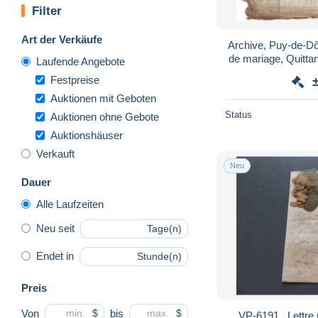
Filter
Art der Verkäufe
Archive, Puy-de-Dô
de mariage, Quitta
Laufende Angebote
Sevin - 
Festpreise
Auktionen mit Geboten
Status
Auktionen ohne Gebote
Auktionshäuser
Verkauft
Neu
Dauer
Alle Laufzeiten
Neu seit
Tage(n)
Endet in
Stunde(n)
Preis
Von
bis
$
$
VP-6191 , Lettre 