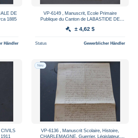
RMALE DE
VP-6149 , Manuscrit, Ecole Primaire
rca 1885
Publique du Canton de LABASTIDE DE
SEROU , 1913-1914
± 4,62 $
r Händler
Status
Gewerblicher Händler
Neu
VP-6136 , Manuscrit Scolaire, Histoire,
 1911
CHARLEMAGNE, Guerrier, Législateur,