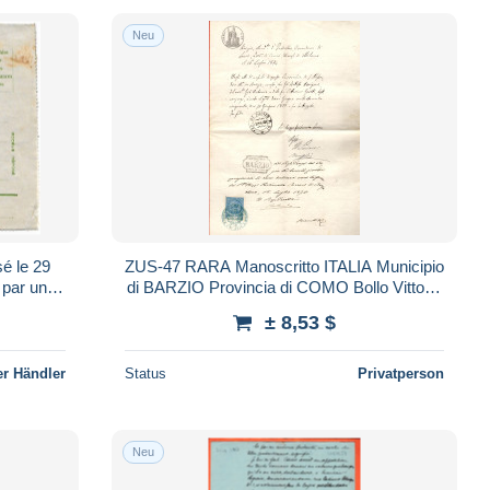
Neu
é le 29
ZUS-47 RARA Manoscritto ITALIA Municipio
par un
di BARZIO Provincia di COMO Bollo Vittorio
EMMANUELE II
± 8,53 $
r Händler
Status
Privatperson
Neu