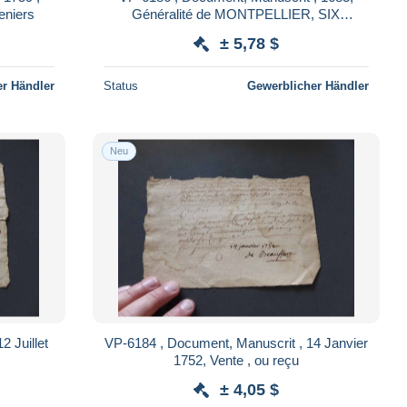
eniers
Généralité de MONTPELLIER, SIX
DENIERS
± 5,78 $
r Händler
Status
Gewerblicher Händler
Neu
VP-6184 , Document, Manuscrit , 14 Janvier
1752, Vente , ou reçu
± 4,05 $