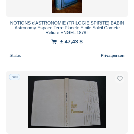
Alle Laufzeiten
Neu seit
Tage(n)
NOTIONS d'ASTRONOMIE (TRILOGIE SPIRITE) BABIN
Astronomy Espace Terre Planete Etoile Soleil Comete
Endet in
Stunde(n)
Reliure ENGEL 1878 !
± 47,43 $
Preis
Von
bis
$
$
Status
Privatperson
Nur ermäßigt
Kostenloser Versand
Neu
Zahlungsmethoden
PayPal
Banküberweisung
Visa
Mastercard
Bancontact
iDeal