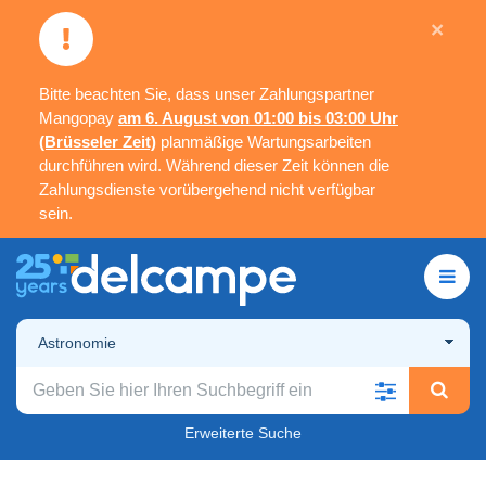
×
Bitte beachten Sie, dass unser Zahlungspartner
Mangopay
am 6. August von 01:00 bis 03:00 Uhr
(Brüsseler Zeit)
planmäßige Wartungsarbeiten
durchführen wird. Während dieser Zeit können die
Zahlungsdienste vorübergehend nicht verfügbar
sein.
Astronomie
Erweiterte Suche