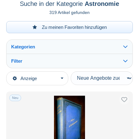
Suche in der Kategorie
Astronomie
319 Artikel gefunden
Zu meinen Favoriten hinzufügen
Kategorien
Filter
Alles sehen
Art der Verkäufe
Anzeige
Hauptkategorien
Laufende Angebote
Bücher, Zeitschriften, Comics
Festpreise
Französisch
Neu
Auktionen mit Geboten
Kultur
Auktionen ohne Gebote
Auktionshäuser
Astronomie
Verkauft
Dauer