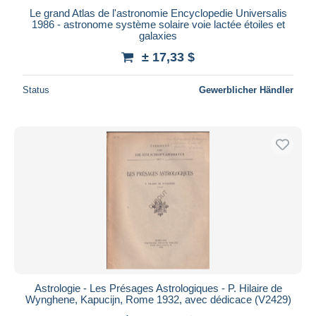
Le grand Atlas de l'astronomie Encyclopedie Universalis
Maestro
1986 - astronome système solaire voie lactée étoiles et
Gesamte Auswahl aufheben
galaxies
± 17,33 $
Wohnsitz des Verkäufers
Weltweit
Status
Gewerblicher Händler
Übernehmen
Astrologie - Les Présages Astrologiques - P. Hilaire de
Wynghene, Kapucijn, Rome 1932, avec dédicace (V2429)