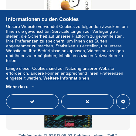
Informationen zu den Cookies
Telefonkarte O 2175 10.94 DWS Geldmarktfonds bei der
Unsere Website verwendet Cookies zu folgenden Zwecken: um
Deutschen Bank
Ihnen die gewünschten Serviceleitungen zur Verfügung zu
± 3,27 $
stellen, die Sicherheit auf unserer Plattform zu gewährleisten,
Ihre Präferenzen zu speichern, um Ihnen das Surfen
angenehmer zu machen, Statistiken zu erstellen, um unsere
Status
Gewerblicher Händler
Website an Ihre Bedürfnisse anzupassen, Videos anzuzeigen
und Ihnen zu ermöglichen, Inhalte in sozialen Netzwerken zu
teilen.
Einige dieser Cookies sind zur Nutzung unserer Website
Neu
erforderlich, andere können entsprechend Ihren Präferenzen
eingestellt werden.
Weitere Informationen
Mehr dazu
Telefonkarte O 936 B 05.93 Schöner Leben - Teil 2