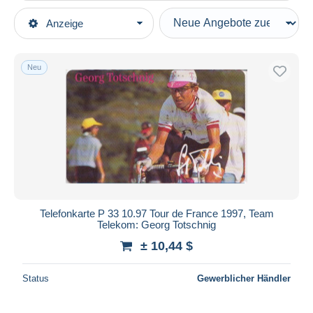
Art der Verkäufe
Anzeige
Hauptkategorien
Laufende Angebote
Telefonkarten
Festpreise
Neu
Ohne Zuordnung
Auktionen mit Geboten
Auktionen ohne Gebote
Auktionshäuser
Verkauft
Dauer
Alle Laufzeiten
Neu seit
Tage(n)
Telefonkarte P 33 10.97 Tour de France 1997, Team
Telekom: Georg Totschnig
Endet in
Stunde(n)
± 10,44 $
Preis
Status
Gewerblicher Händler
Von
bis
$
$
Nur ermäßigt