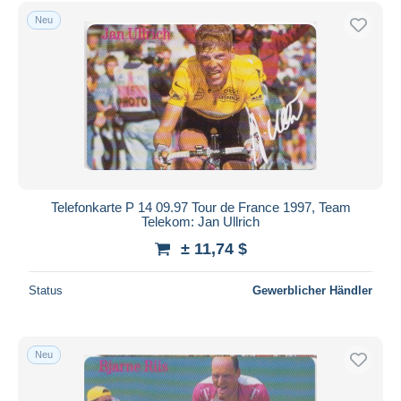
Kostenloser Versand
Neu
Zahlungsmethoden
PayPal
Banküberweisung
Visa
Mastercard
Bancontact
iDeal
Telefonkarte P 14 09.97 Tour de France 1997, Team
Telekom: Jan Ullrich
Maestro
± 11,74 $
Gesamte Auswahl aufheben
Wohnsitz des Verkäufers
Status
Gewerblicher Händler
Weltweit
Neu