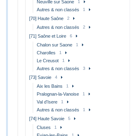
Neuville sur Saone
1
Autres & non classés
1
[70] Haute Saône
2
Autres & non classés
2
[71] Saône et Loire
6
Chalon sur Saone
1
Charolles
1
Le Creusot
1
Autres & non classés
3
[73] Savoie
4
Aix les Bains
1
Pralognan-la-Vanoise
1
Val d'Isere
1
Autres & non classés
1
[74] Haute Savoie
5
Cluses
1
Evian-les-Bains
1