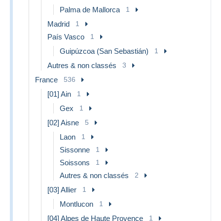
Palma de Mallorca
1
Madrid
1
País Vasco
1
Guipúzcoa (San Sebastián)
1
Autres & non classés
3
France
536
[01] Ain
1
Gex
1
[02] Aisne
5
Laon
1
Sissonne
1
Soissons
1
Autres & non classés
2
[03] Allier
1
Montlucon
1
[04] Alpes de Haute Provence
1