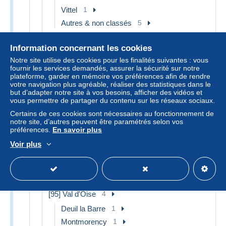
Vittel
1
Autres & non classés
5
[90] Territoire de Belfort
2
Information concernant les cookies
Autres & non classés
2
Notre site utilise des cookies pour les finalités suivantes : vous
[92] Hauts de Seine
3
fournir les services demandés, assurer la sécurité sur notre
plateforme, garder en mémoire vos préférences afin de rendre
Asnieres sur Seine
1
votre navigation plus agréable, réaliser des statistiques dans le
but d’adapter notre site à vos besoins, afficher des vidéos et
Rueil Malmaison
1
vous permettre de partager du contenu sur les réseaux sociaux.
Sceaux
1
Certains de ces cookies sont nécessaires au fonctionnement de
notre site, d’autres peuvent être paramétrés selon vos
[93] Seine Saint Denis
1
préférences.
En savoir plus
Saint Denis
1
Voir plus
[94] Val de Marne
2
Gentilly
1
Saint Mande
1
[95] Val d'Oise
4
Deuil la Barre
1
Montmorency
1