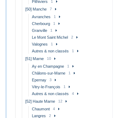
Pithiviers
1
[50] Manche
7
Avranches
1
Cherbourg
1
Granville
1
Le Mont Saint Michel
2
Valognes
1
Autres & non classés
1
[51] Marne
10
Ay en Champagne
1
Châlons-sur-Marne
1
Epernay
3
Vitry-le-François
1
Autres & non classés
4
[52] Haute Marne
12
Chaumont
4
Langres
2