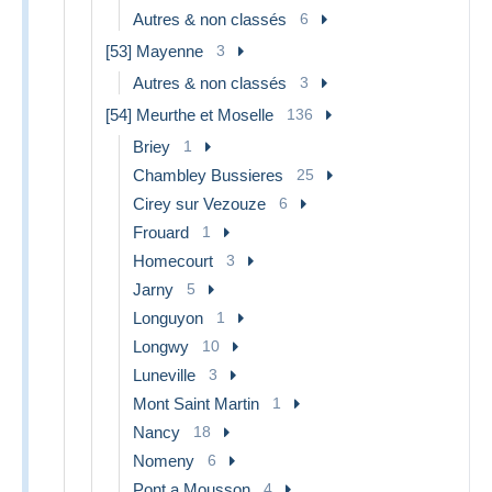
Autres & non classés
6
[53] Mayenne
3
Autres & non classés
3
[54] Meurthe et Moselle
136
Briey
1
Chambley Bussieres
25
Cirey sur Vezouze
6
Frouard
1
Homecourt
3
Jarny
5
Longuyon
1
Longwy
10
Luneville
3
Mont Saint Martin
1
Nancy
18
Nomeny
6
Pont a Mousson
4