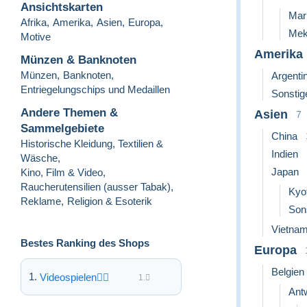
Ansichtskarten
Mar
Afrika
,
Amerika
,
Asien
,
Europa
,
Mek
Motive
Amerika
Münzen & Banknoten
Münzen
,
Banknoten
,
Argenti
Entriegelungschips und Medaillen
Sonstig
Andere Themen &
Asien
7
Sammelgebiete
China
Historische Kleidung, Textilien &
Indien
Wäsche
,
Japan
Kino, Film & Video
,
Raucherutensilien (ausser Tabak)
,
Kyo
Reklame
,
Religion & Esoterik
Son
Vietna
Bestes Ranking des Shops
Europa
Belgien
Videospielen
1.
Ant