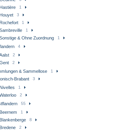
Hastière
1
Houyet
3
Rochefort
1
Sambreville
1
Sonstige & Ohne Zuordnung
1
flandern
4
Aalst
2
Gent
2
mlungen & Sammellose
1
lonisch-Brabant
3
Nivelles
1
Waterloo
2
tflandern
55
Beernem
1
Blankenberge
8
Bredene
2