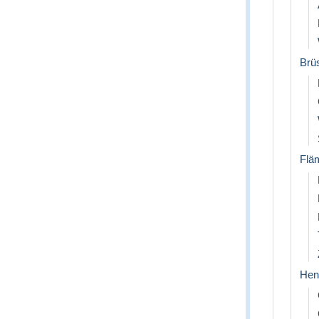
Brü
Flä
Hen