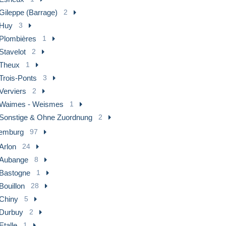
Gileppe (Barrage)
2
Huy
3
Plombières
1
Stavelot
2
Theux
1
Trois-Ponts
3
Verviers
2
Waimes - Weismes
1
Sonstige & Ohne Zuordnung
2
emburg
97
Arlon
24
Aubange
8
Bastogne
1
Bouillon
28
Chiny
5
Durbuy
2
Etalle
1