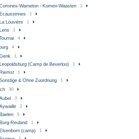
Comines-Warneton - Komen-Waasten
1
Ecaussinnes
1
La Louvière
1
Lens
1
Tournai
4
burg
4
Genk
1
Leopoldsburg (Camp de Beverloo)
1
Riemst
1
Sonstige & Ohne Zuordnung
1
ich
30
Aubel
3
Aywaille
2
Baelen
5
Burg-Reuland
1
Elsenborn (camp)
1
Esneux
1