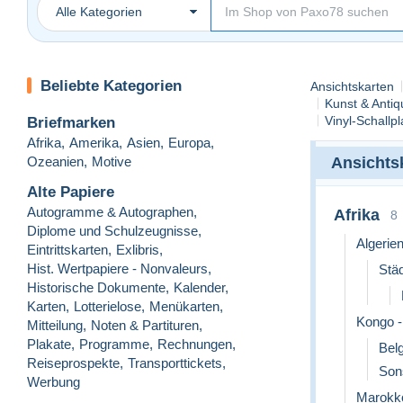
Alle Kategorien
Beliebte Kategorien
Ansichtskarten
Kunst & Antiq
Vinyl-Schallpl
Briefmarken
Afrika
,
Amerika
,
Asien
,
Europa
,
Ozeanien
,
Motive
Ansichts
Alte Papiere
Autogramme & Autographen
,
Afrika
8
Diplome und Schulzeugnisse
,
Algerie
Eintrittskarten
,
Exlibris
,
Hist. Wertpapiere - Nonvaleurs
,
Stä
Historische Dokumente
,
Kalender
,
Karten
,
Lotterielose
,
Menükarten
,
Kongo -
Mitteilung
,
Noten & Partituren
,
Plakate
,
Programme
,
Rechnungen
,
Bel
Reiseprospekte
,
Transporttickets
,
Son
Werbung
Marokk