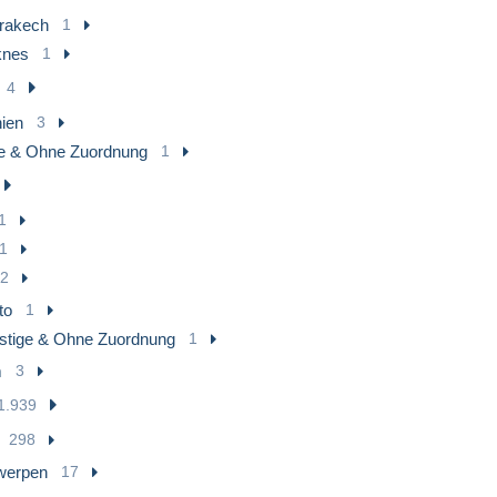
rakech
1
nes
1
4
nien
3
e & Ohne Zuordnung
1
1
1
2
to
1
stige & Ohne Zuordnung
1
m
3
1.939
298
werpen
17