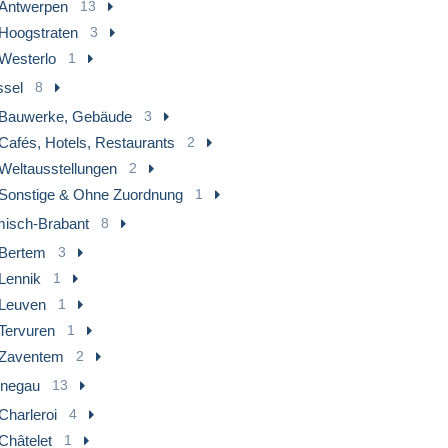
Antwerpen
13
Hoogstraten
3
Westerlo
1
ssel
8
Bauwerke, Gebäude
3
Cafés, Hotels, Restaurants
2
Weltausstellungen
2
Sonstige & Ohne Zuordnung
1
misch-Brabant
8
Bertem
3
Lennik
1
Leuven
1
Tervuren
1
Zaventem
2
negau
13
Charleroi
4
Châtelet
1