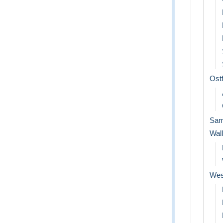
Ost
Sam
Wal
Wes