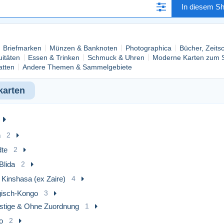
In diesem S
Briefmarken
Münzen & Banknoten
Photographica
Bücher, Zeits
uitäten
Essen & Trinken
Schmuck & Uhren
Moderne Karten zum
atten
Andere Themen & Sammelgebiete
karten
n
2
dte
2
Blida
2
 Kinshasa (ex Zaire)
4
gisch-Kongo
3
stige & Ohne Zuordnung
1
o
2