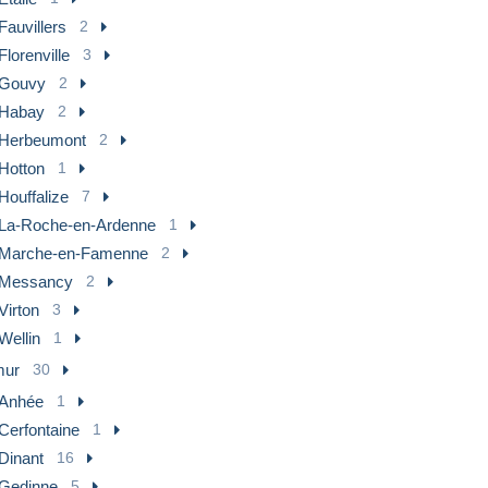
Fauvillers
2
Florenville
3
Gouvy
2
Habay
2
Herbeumont
2
Hotton
1
Houffalize
7
La-Roche-en-Ardenne
1
Marche-en-Famenne
2
Messancy
2
Virton
3
Wellin
1
ur
30
Anhée
1
Cerfontaine
1
Dinant
16
Gedinne
5