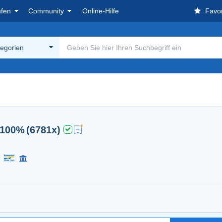
ufen
Community
Online-Hilfe
Favor
tegorien
100%
(6781x)