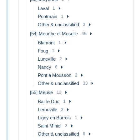
Laval
1
Pontmain
1
Other & unclassified
3
[54] Meurthe et Moselle
45
Blamont
1
Foug
1
Luneville
2
Nancy
6
Pont a Mousson
2
Other & unclassified
33
[55] Meuse
13
Bar le Duc
1
Lerouville
2
Ligny en Barrois
1
Saint Mihiel
3
Other & unclassified
6