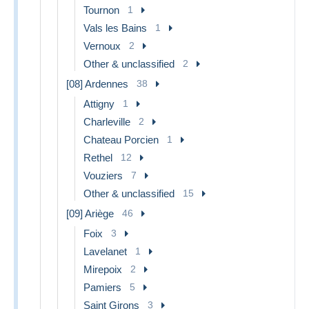
Tournon
1
Vals les Bains
1
Vernoux
2
Other & unclassified
2
[08] Ardennes
38
Attigny
1
Charleville
2
Chateau Porcien
1
Rethel
12
Vouziers
7
Other & unclassified
15
[09] Ariège
46
Foix
3
Lavelanet
1
Mirepoix
2
Pamiers
5
Saint Girons
3