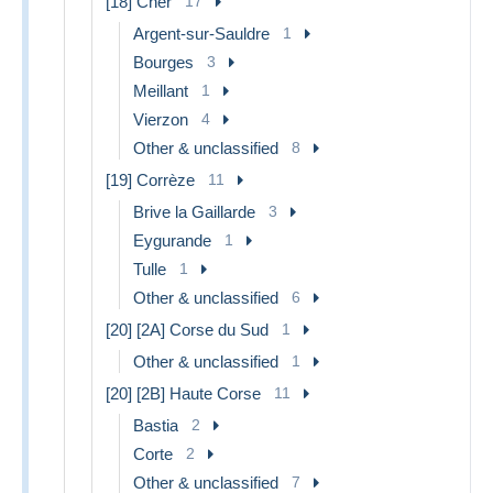
[18] Cher
17
Argent-sur-Sauldre
1
Bourges
3
Meillant
1
Vierzon
4
Other & unclassified
8
[19] Corrèze
11
Brive la Gaillarde
3
Eygurande
1
Tulle
1
Other & unclassified
6
[20] [2A] Corse du Sud
1
Other & unclassified
1
[20] [2B] Haute Corse
11
Bastia
2
Corte
2
Other & unclassified
7