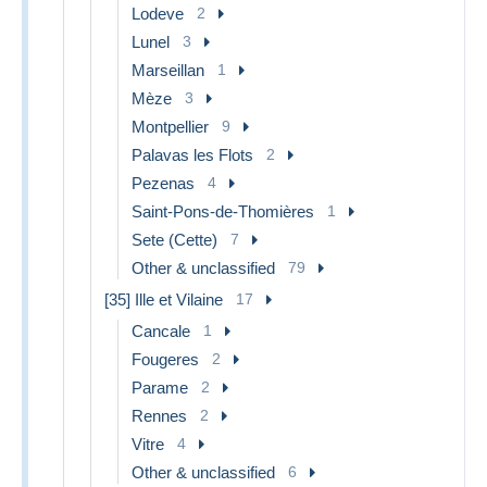
Lodeve
2
Lunel
3
Marseillan
1
Mèze
3
Montpellier
9
Palavas les Flots
2
Pezenas
4
Saint-Pons-de-Thomières
1
Sete (Cette)
7
Other & unclassified
79
[35] Ille et Vilaine
17
Cancale
1
Fougeres
2
Parame
2
Rennes
2
Vitre
4
Other & unclassified
6