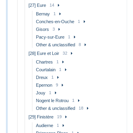
[27] Eure
14
Bernay
1
Conches-en-Ouche
1
Gisors
3
Pacy-sur-Eure
1
Other & unclassified
8
[28] Eure et Loir
32
Chartres
1
Courtalain
1
Dreux
1
Epernon
9
Jouy
1
Nogent le Rotrou
1
Other & unclassified
18
[29] Finistère
19
Audierne
1
1