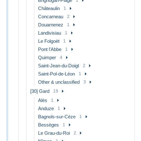
Brignogan-Plage
Châteaulin
1
Concarneau
2
Douarnenez
1
Landivisiau
1
Le Folgoët
1
Pont l'Abbe
1
Quimper
4
Saint-Jean-du-Doigt
2
Saint-Pol-de-Léon
1
Other & unclassified
3
[30] Gard
19
Alès
1
Anduze
1
Bagnols-sur-Cèze
1
Bessèges
1
Le Grau-du-Roi
2
1