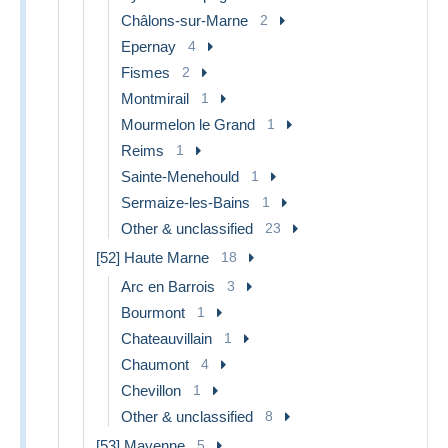
Châlons-sur-Marne
2
Epernay
4
Fismes
2
Montmirail
1
Mourmelon le Grand
1
Reims
1
Sainte-Menehould
1
Sermaize-les-Bains
1
Other & unclassified
23
[52] Haute Marne
18
Arc en Barrois
3
Bourmont
1
Chateauvillain
1
Chaumont
4
Chevillon
1
Other & unclassified
8
[53] Mayenne
5