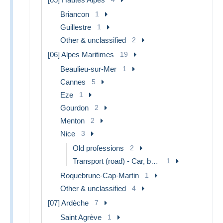
Briancon
1
Guillestre
1
Other & unclassified
2
[06] Alpes Maritimes
19
Beaulieu-sur-Mer
1
Cannes
5
Eze
1
Gourdon
2
Menton
2
Nice
3
Old professions
2
Transport (road) - Car, bus, tramway
1
Roquebrune-Cap-Martin
1
Other & unclassified
4
[07] Ardèche
7
Saint Agrève
1