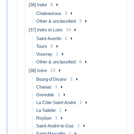
[36] Indre
6
Chateauroux
3
Other & unclassified
3
[37] Indre et Loire
14
Saint-Avertin
1
Tours
6
Vouvray
1
Other & unclassified
6
[38] Isère
23
Bourg-d'Oisans
2
Chanas
1
Grenoble
1
La Côte-Saint-André
2
La Salette
1
Roybon
1
Saint-André-le-Gaz
1
Saint-Marcellin
1