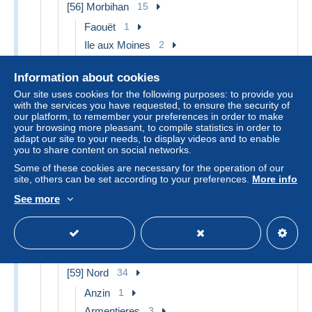
[56] Morbihan
15
Faouët
1
Ile aux Moines
2
Lorient
2
Information about cookies
Malestroit
2
Our site uses cookies for the following purposes: to provide you
Ploërmel
1
with the services you have requested, to ensure the security of
our platform, to remember your preferences in order to make
Pontivy
1
your browsing more pleasant, to compile statistics in order to
Other & unclassified
6
adapt our site to your needs, to display videos and to enable
you to share content on social networks.
[57] Moselle
2
Some of these cookies are necessary for the operation of our
Metz
2
site, others can be set according to your preferences.
More info
[58] Nièvre
3
See more
Cosne Cours sur Loire
1
Nevers
1
Other & unclassified
1
[59] Nord
34
Anzin
1
Armentieres
3