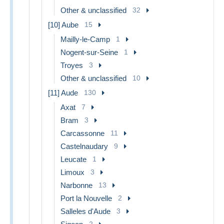
Other & unclassified
32
[10] Aube
15
Mailly-le-Camp
1
Nogent-sur-Seine
1
Troyes
3
Other & unclassified
10
[11] Aude
130
Axat
7
Bram
3
Carcassonne
11
Castelnaudary
9
Leucate
1
Limoux
3
Narbonne
13
Port la Nouvelle
2
Salleles d'Aude
3
2