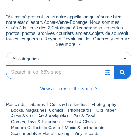
"Au passé présent" voici notre appellation qui résume bien
notre état d' esprit. Achat-Vente-Echange. Nous sommes
situés à la limite des 2 Catalognes!Recherchons les cartes-
photos, photos, archives courriers anciens,objets de souvenir
toutes les guerres, Royauté,Révolution, les Guerres y compris
et surtout guerre d'Espagne, Indochine,Algérie,Mexique,1870
See more
et Catalogne nord et Sud, anciennes colonies,DOM-TOM,
anciennes COLONIES,belles publicités,Franc-Maçon et
All categories
compagnon,plis,insignes et décorations, exploration
expéditions,propagandes et pourquoi pas les nus originaux,
femmes en bas sexy, curiosa et pornographie, le tout
compatible avec un juste prix dans lequel le vendeur comme
l'acheteur pourra y trouver son compte à bientôt et au plaisir...
Bien à vous.
View all items of this shop
Patrick Guizard
" Friands de l'originalité du sujet comme de la beauté du
Postcards
Stamps
Coins & Banknotes
Photography
trait"
Books, Magazines, Comics
Phonecards
Old Paper
Army & war
Art & Antiquities
Bar & Food
Games, Toys & Figurines
Jewels & Clocks
Modern Collectible Cards
Music & Instruments
Scale models & Model making
Vinyl records