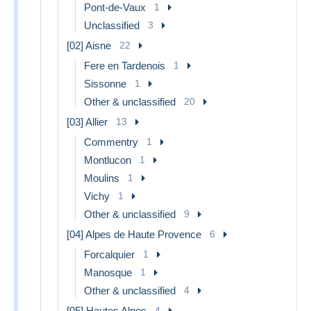
Pont-de-Vaux
1
Unclassified
3
[02] Aisne
22
Fere en Tardenois
1
Sissonne
1
Other & unclassified
20
[03] Allier
13
Commentry
1
Montlucon
1
Moulins
1
Vichy
1
Other & unclassified
9
[04] Alpes de Haute Provence
6
Forcalquier
1
Manosque
1
Other & unclassified
4
[05] Hautes Alpes
4