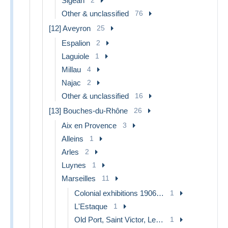
Sigean
Other & unclassified
76
[12] Aveyron
25
Espalion
2
Laguiole
1
Millau
4
Najac
2
Other & unclassified
16
[13] Bouches-du-Rhône
26
Aix en Provence
3
Alleins
1
Arles
2
Luynes
1
Marseilles
11
Colonial exhibitions 1906 - 1922
1
L'Estaque
1
Old Port, Saint Victor, Le Panier
1