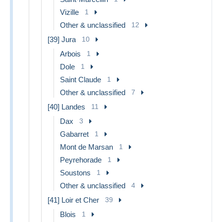
Vizille
1
Other & unclassified
12
[39] Jura
10
Arbois
1
Dole
1
Saint Claude
1
Other & unclassified
7
[40] Landes
11
Dax
3
Gabarret
1
Mont de Marsan
1
Peyrehorade
1
Soustons
1
Other & unclassified
4
[41] Loir et Cher
39
Blois
1