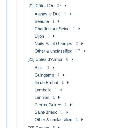
[21] Côte d'Or
27
Aignay le Duc
1
Beaune
1
Chatillon sur Seine
1
Dijon
5
Nuits Saint Georges
2
Other & unclassified
17
[22] Côtes d'Armor
8
Binic
1
Guingamp
1
Ile de Bréhat
1
Lamballe
1
Lannion
1
Perros-Guirec
1
Saint-Brieuc
1
Other & unclassified
1
[23] Creuse
5