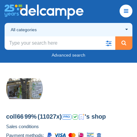
All categories
Advanced search
coll66
99%
(11027x)
's shop
PRO
Sales conditions
Payment methods: