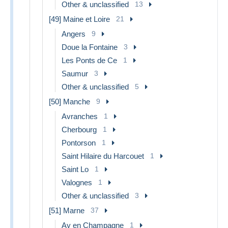
Other & unclassified
13
[49] Maine et Loire
21
Angers
9
Doue la Fontaine
3
Les Ponts de Ce
1
Saumur
3
Other & unclassified
5
[50] Manche
9
Avranches
1
Cherbourg
1
Pontorson
1
Saint Hilaire du Harcouet
1
Saint Lo
1
Valognes
1
Other & unclassified
3
[51] Marne
37
Ay en Champagne
1