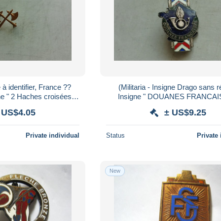
ntifier, France ??
(Militaria - Insigne Drago sans réf...) -
ées "
Insigne " DOUANES FRANCAISES "
)......voir scans
............voir scans
 US$4.05
± US$9.25
Private individual
Status
Private 
New