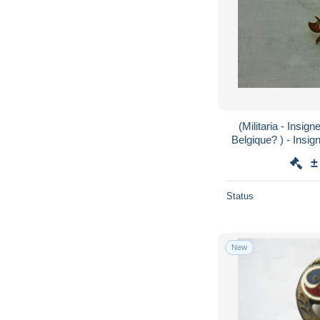
(Militaria - Insigne à ide
Belgique? ) - Insigne " 2 Haches crois
(Pompiers ??
±
Status
New