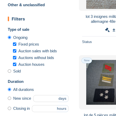
Other & unclassified
lot 3 insignes militaires forces françaises
Filters
Type of sale
±
Ongoing
Status
Fixed prices
Auction sales with bids
Auctions without bids
New
Auction houses
Sold
Duration
All durations
New since
days
Closing in
hours
lot de 5 pièces,mili