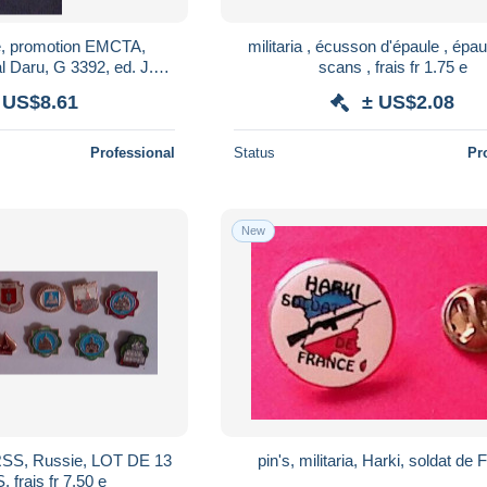
gne, promotion EMCTA,
militaria , écusson d'épaule , épaul
l Daru, G 3392, ed. J.
scans , frais fr 1.75 e
, frais fr. 2.55 e
 US$8.61
± US$2.08
Professional
Status
Pr
New
URSS, Russie, LOT DE 13
pin's, militaria, Harki, soldat de
frais fr 7.50 e