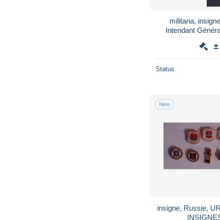
militaria, insi
Intendant Généra
Balme, Saumur
±
Status
New
insigne, Russie, 
INSIGNES, 