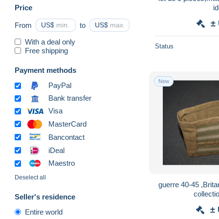
Price
id
±
From
US$
to
US$
With a deal only
Status
Free shipping
Payment methods
New
PayPal
Bank transfer
Visa
MasterCard
Bancontact
iDeal
Maestro
Deselect all
guerre 40-45 ,Brit
collectio
Seller's residence
±
Entire world