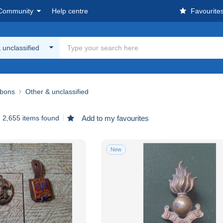
Community
Help centre
Favourite
 unclassified
bbons
Other & unclassified
2,655 items found
Add to my favourites
New