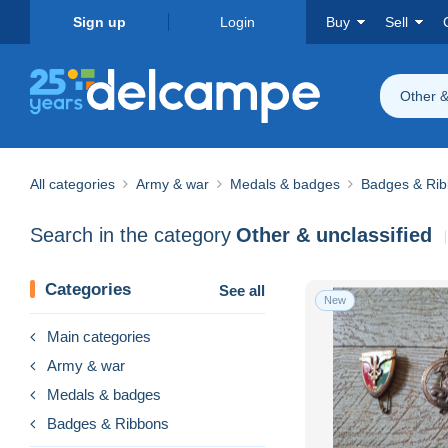
Sign up
Login
Buy
Sell
Other &
All categories
Army & war
Medals & badges
Badges & Ri
Search in the category
Other & unclassified
Categories
See all
New
Main categories
Army & war
Medals & badges
Badges & Ribbons