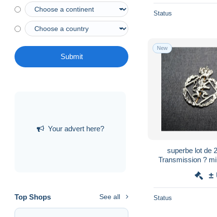
Status
New
Submit
Your advert here?
superbe lot de 2
Transmission ? mili
id
±
Top Shops
See all
Status