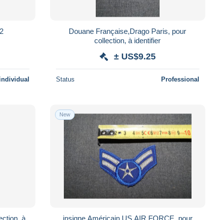
w2
Douane Française,Drago Paris, pour
collection, à identifier
± US$9.25
individual
Status
Professional
New
ection, à
insigne Américain,US AIR FORCE, pour