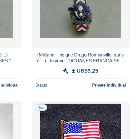
(Militaria - Insigne Drago Romainville, sans
réf...) - Insigne " DOUANES FRANCAISES "
............voir scans
± US$9.25
individual
Status
Private individual
New