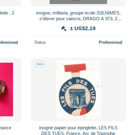
ette , 2
insigne, militaria, groupe école 318,NIMES,
s'élever pour vaincre, DRAGO A 973, 2
scans , frais fr 2.85 e
± US$2.19
ofessional
Status
Professional
New
 France
insigne papier pour épinglette, LES FILS
DES TUES, France, Arc de Triomphe