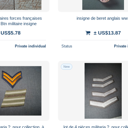
insigne de beret anglais w
allemagne 48e Btn militaire insigne
 US$5.78
± US$13.87
Private individual
Status
Private 
New
taria ?, pour collection, à
lot de 4 pièces,militaria ?, pour coll