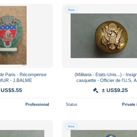
New
 de Paris - Récompense
(Militaria - Etats-Unis...) - Insigne de
MUR - J.BALME
casquette - Officier de l'U.S. 
...................voir scans
 US$5.55
± US$9.25
Professional
Status
Private 
New