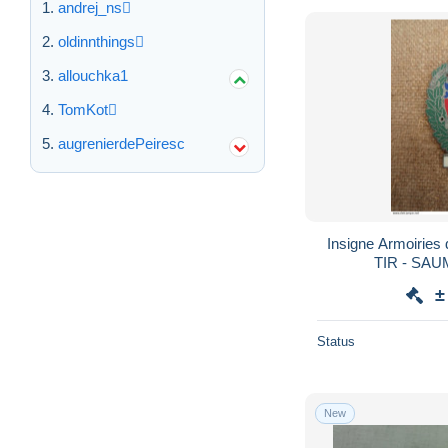
andrej_ns
oldinnthings
allouchka1
TomKot
augrenierdePeiresc
Insigne Armoiries
TIR - SAU
±
Status
New