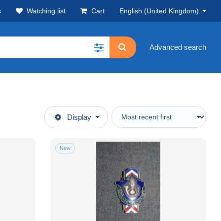
s
Watching list
Cart
English (United Kingdom)
Advanced search
Display
New