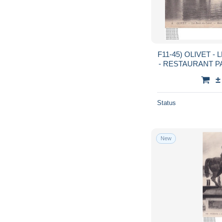
F11-45) OLIVET -
- RESTAURANT PA
CANOTAG
±
Status
New