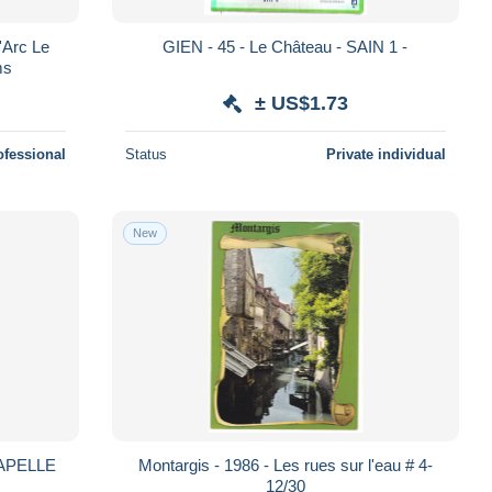
'Arc Le
GIEN - 45 - Le Château - SAIN 1 -
ms
± US$1.73
ofessional
Status
Private individual
New
APELLE
Montargis - 1986 - Les rues sur l'eau # 4-
12/30