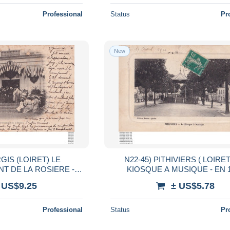
Professional
Status
Pr
New
GIS (LOIRET) LE
N22-45) PITHIVIERS ( LOIRET
 DE LA ROSIERE -
KIOSQUE A MUSIQUE - EN 
IMATION - EN 1903 - ( 2 SCANS )
 US$9.25
± US$5.78
Professional
Status
Pr