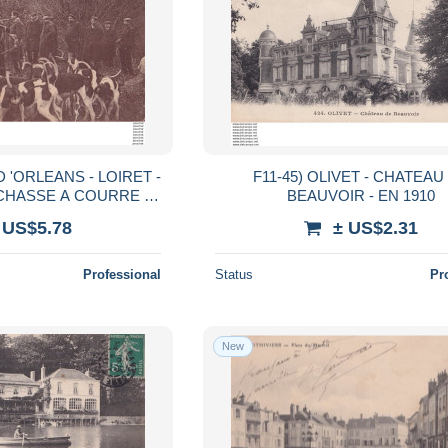
D 'ORLEANS - LOIRET -
F11-45) OLIVET - CHATEAU
CHASSE A COURRE -
BEAUVOIR - EN 1910
REE - ( 2 SCANS )
 US$5.78
± US$2.31
Professional
Status
Pr
New