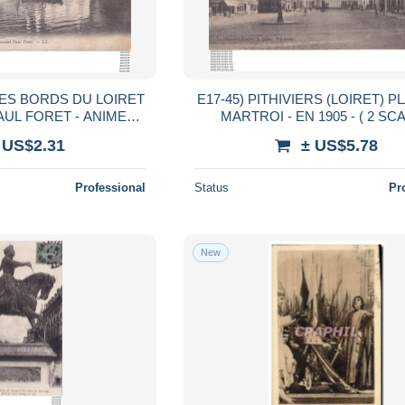
 LES BORDS DU LOIRET
E17-45) PITHIVIERS (LOIRET) 
UL FORET - ANIMEE -
MARTROI - EN 1905 - ( 2 SC
E - EN 1910
 US$2.31
± US$5.78
Professional
Status
Pr
New