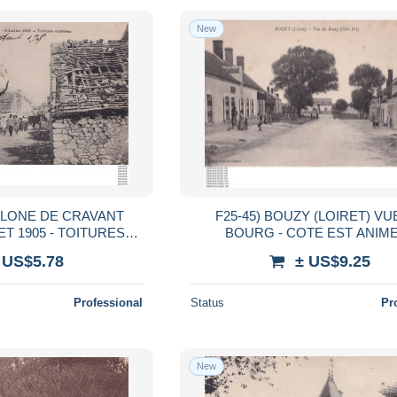
New
YCLONE DE CRAVANT
F25-45) BOUZY (LOIRET) VU
 - TOITURES
BOURG - COTE EST ANIMEE -
NIMEE - HABITANTS
HABITANTS - ( 2 SCANS 
 US$5.78
± US$9.25
Professional
Status
Pr
New