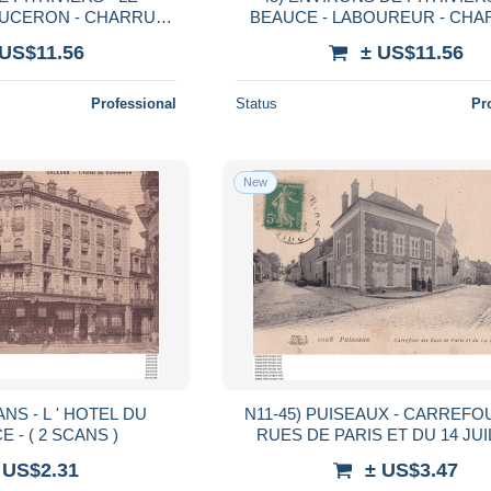
UCERON - CHARRUE -
BEAUCE - LABOUREUR - CHA
 POEME CHANSON
CHEVAUX - POEME L'EPI VA S
 US$11.56
± US$11.56
DE P. BARBIER - 2
DE P. BARBIER - 2 SCAN
CANS
Professional
Status
Pr
New
 HOTEL DU
N11-45) PUISEAUX - CARREFO
- ( 2 SCANS )
RUES DE PARIS ET DU 14 JUI
ANIMEE - HABITANTS
 US$2.31
± US$3.47