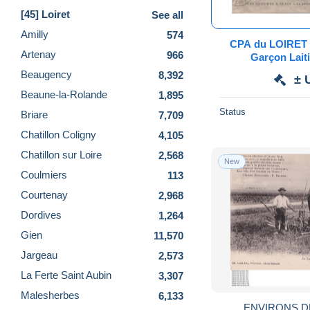
[45] Loiret
See all
Amilly
574
CPA du LOIRET -
Artenay
966
Garçon Laiti
Beaugency
8,392
± 
Beaune-la-Rolande
1,895
Status
Briare
7,709
Chatillon Coligny
4,105
Chatillon sur Loire
2,568
New
Coulmiers
113
Courtenay
2,968
Dordives
1,264
Gien
11,570
Jargeau
2,573
La Ferte Saint Aubin
3,307
Malesherbes
6,133
ENVIRONS DE