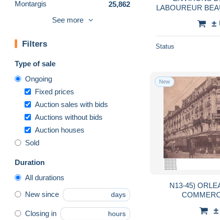
Montargis
25,862
LABOUREUR BEA
CHEVAUX -
Orleans
85,877
See more
±
BEAUCERONNE 
Ouzouer sur Loire
905
S
Filters
Pithiviers
8,780
Status
Puiseaux
2,744
Type of sale
Sully sur Loire
5,959
Ongoing
New
Other municipalities
18
Fixed prices
Other & unclassified
147,452
Auction sales with bids
Auctions without bids
Auction houses
Sold
Duration
All durations
N13-45) ORLEANS - L '
New since
COMMERCE 
days
±
Closing in
hours