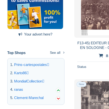
Your advert here?
F13-45) EDITEUR 
EN SOLOGNE - 
PENDANT LA CU
Top Shops
See all
±
Prins-cartespostales
Status
Karto86
MondialCollection
New
ranas
Clement-Marechal