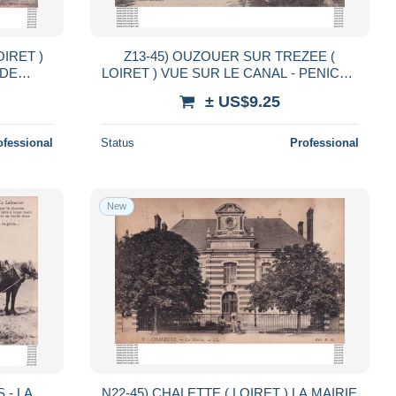
OIRET )
Z13-45) OUZOUER SUR TREZEE (
 DE
LOIRET ) VUE SUR LE CANAL - PENICHE
AINT
ADRIEN DE LA CIE GENERALE DE
± US$9.25
NAVIGATION OCTOBRE 1916
ofessional
Status
Professional
New
 - LA
N22-45) CHALETTE ( LOIRET ) LA MAIRIE