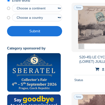
Entire world
New
Submit
Category sponsored by
S20-45) LE C
(LOIRET) JUILLET 1905
ENLEVEES - A
±
Status
New