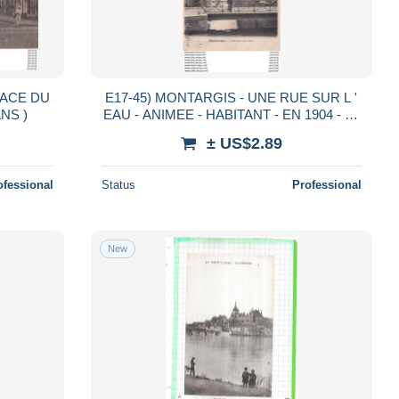
PLACE DU
E17-45) MONTARGIS - UNE RUE SUR L '
ANS )
EAU - ANIMEE - HABITANT - EN 1904 - ( 2
SCANS )
± US$2.89
ofessional
Status
Professional
New