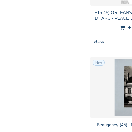
E15-45) ORLEANS - STA
±
Status
New
Beaugency (45) : fa