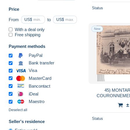
Status
Price
From
US$
to
US$
With a deal only
New
Free shipping
Payment methods
PayPal
Bank transfer
Visa
MasterCard
Bancontact
45) MONTAR
iDeal
COURONNEMENT
AN
Maestro
±
Deselect all
Status
Seller's residence