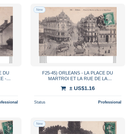
New
E DU
F25-45) ORLEANS - LA PLACE DU
MARTROI ET LA RUE DE LA
)
REPUBLIQUE
± US$1.16
ofessional
Status
Professional
New