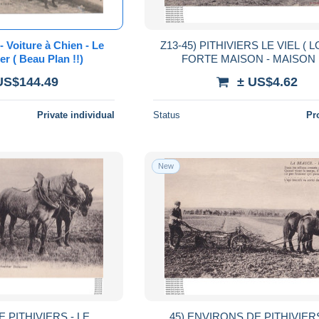
 Voiture à Chien - Le
Z13-45) PITHIVIERS LE VIEL ( L
er ( Beau Plan !!)
FORTE MAISON - MAISON
CAMPAGNE DE L ' ECOLE S
US$144.49
± US$4.62
GREGOIRE - EN 1907
Private individual
Status
Pr
New
 PITHIVIERS - LE
45) ENVIRONS DE PITHIVIERS