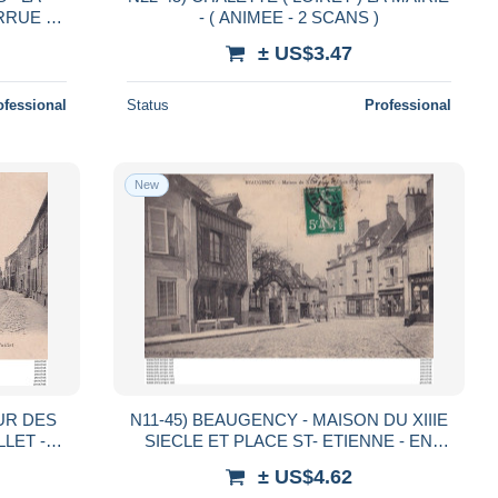
RRUE -
- ( ANIMEE - 2 SCANS )
ORTIR -
± US$3.47
S
ofessional
Status
Professional
New
UR DES
N11-45) BEAUGENCY - MAISON DU XIIIE
LLET -
SIECLE ET PLACE ST- ETIENNE - EN
1911
± US$4.62