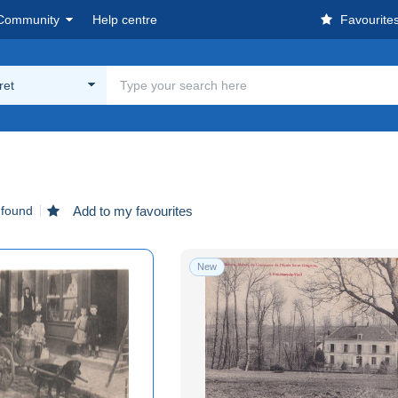
Community
Help centre
Favourite
ret
 found
Add to my favourites
New