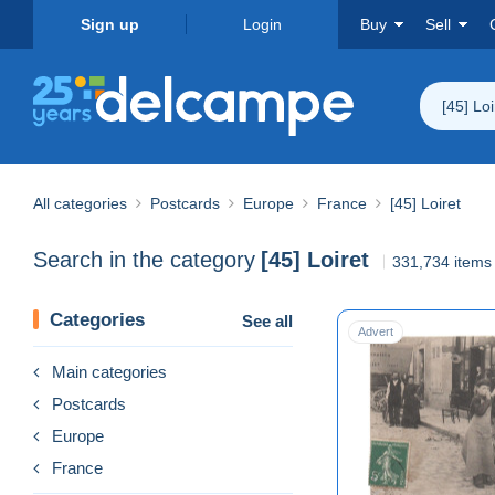
Sign up
Login
Buy
Sell
[45] Loi
All categories
Postcards
Europe
France
[45] Loiret
Search in the category
[45] Loiret
331,734 items
Categories
See all
Advert
Main categories
Postcards
Europe
France