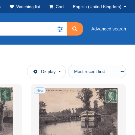
s
Watching list
Cart
English (United Kingdom)
Advanced search
Display
New