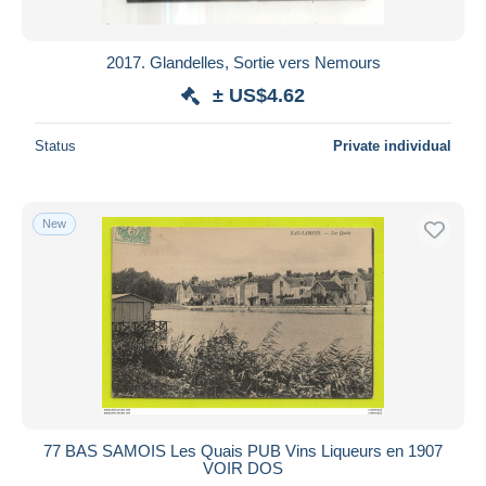
1,788
Vaux le Vicomte
2,305
2017. Glandelles, Sortie vers Nemours
Villenoy
677
± US$4.62
Villeparisis
1,835
Villiers Saint Georges
1,012
Status
Private individual
Other municipalities
5
Other & unclassified
233,147
New
77 BAS SAMOIS Les Quais PUB Vins Liqueurs en 1907
VOIR DOS