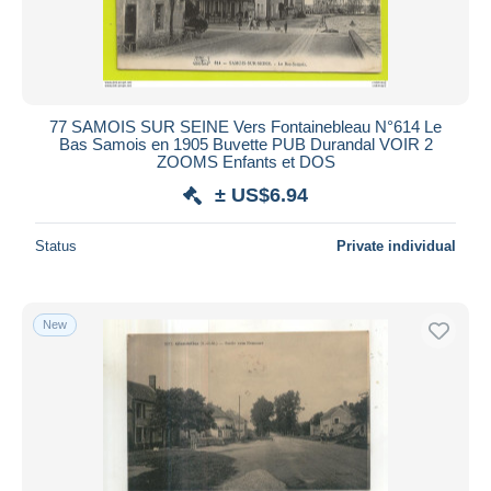
Othis
138
Perthes
625
Pontault Combault
1,268
Provins
16,080
77 SAMOIS SUR SEINE Vers Fontainebleau N°614 Le
Rebais
1,564
Bas Samois en 1905 Buvette PUB Durandal VOIR 2
ZOOMS Enfants et DOS
Roissy en Brie
460
± US$6.94
Rozay en Brie
2,118
Saint Fargeau Ponthierry
1,163
Status
Private individual
Saint Mammes
1,984
Saint Pierre les Nemours
396
New
Samois
2,671
Savigny le Temple
422
Souppes sur Loing
3,375
Torcy
1,444
Tournan en Brie
3,982
Vaires sur Marne