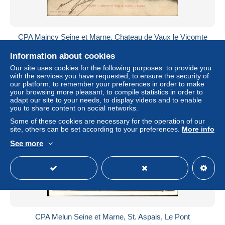
CPA Maincy Seine et Marne, Chateau de Vaux le Vicomte
± US$4.62
Information about cookies
Our site uses cookies for the following purposes: to provide you
Status
Professional
with the services you have requested, to ensure the security of
our platform, to remember your preferences in order to make
your browsing more pleasant, to compile statistics in order to
adapt our site to your needs, to display videos and to enable
you to share content on social networks.
New
Some of these cookies are necessary for the operation of our
site, others can be set according to your preferences.
More info
See more
CPA Melun Seine et Marne, St. Aspais, Le Pont