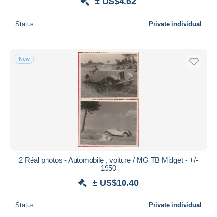
± US$4.62
Status
Private individual
New
2 Réal photos - Automobile , voiture / MG TB Midget - +/-
1950
± US$10.40
Status
Private individual