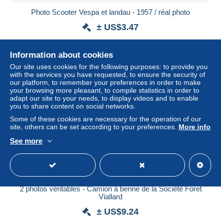
Photo Scooter Vespa et landau - 1957 / réal photo
± US$3.47
Status
Private individual
Information about cookies
Our site uses cookies for the following purposes: to provide you
with the services you have requested, to ensure the security of
our platform, to remember your preferences in order to make
New
your browsing more pleasant, to compile statistics in order to
adapt our site to your needs, to display videos and to enable
you to share content on social networks.
Some of these cookies are necessary for the operation of our
site, others can be set according to your preferences.
More info
See more
2 photos véritables - Camion à benne de la Société Foret
Viallard
± US$9.24