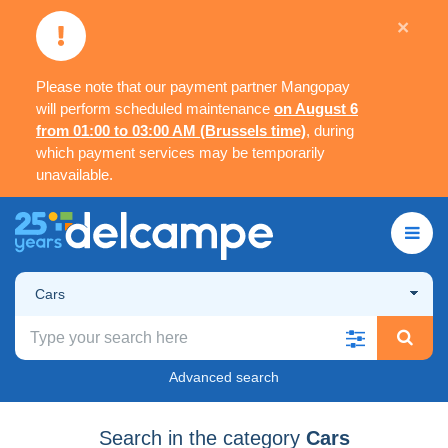
×
Please note that our payment partner Mangopay
will perform scheduled maintenance
on August 6
from 01:00 to 03:00 AM (Brussels time)
, during
which payment services may be temporarily
unavailable.
Cars
Advanced search
Search in the category
Cars