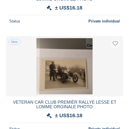
± US$16.18
Deselect all
Seller's residence
Status
Private individual
Entire world
New
Submit
VETERAN CAR CLUB PREMIÈR RALLYE LESSE ET
LOMME ORGINALE PHOTO
± US$16.18
Status
Private individual