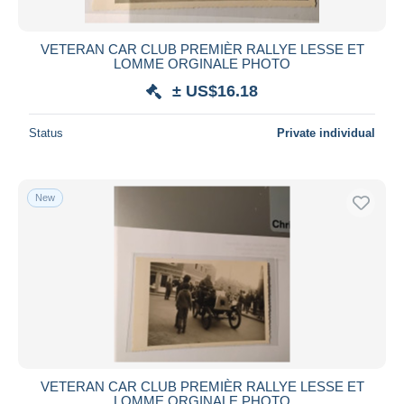
All durations
New since
days
VETERAN CAR CLUB PREMIÈR RALLYE LESSE ET
LOMME ORGINALE PHOTO
Closing in
hours
± US$16.18
Price
Status
Private individual
From
US$
to
US$
With a deal only
Free shipping
New
Payment methods
PayPal
Bank transfer
Visa
MasterCard
Bancontact
iDeal
VETERAN CAR CLUB PREMIÈR RALLYE LESSE ET
LOMME ORGINALE PHOTO
Maestro