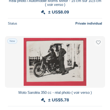
Réal photo / Automobile Morris Minor - 15 cm sur 10,5 cm
( voir verso )
± US$8.09
Status
Private individual
New
Moto Saroléa 350 cc - réal photo ( voir verso )
± US$5.78