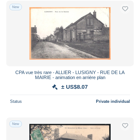
Free shipping
New
Payment methods
PayPal
Bank transfer
Visa
MasterCard
Bancontact
iDeal
CPA vue très rare - ALLIER - LUSIGNY - RUE DE LA
MAIRIE - animation en arrière plan
Maestro
± US$8.07
Deselect all
Seller's residence
Status
Private individual
Entire world
New