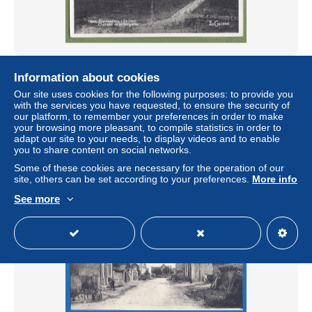
CPSM vue rare - ALLIER - DOMPIERRE SUR BESBRE -
Information about cookies
CHATEAU DE LA BERGERIE - LA BERGERIE - La
Cigogne / 1266
Our site uses cookies for the following purposes: to provide you
with the services you have requested, to ensure the security of
± US$9.22
our platform, to remember your preferences in order to make
your browsing more pleasant, to compile statistics in order to
adapt our site to your needs, to display videos and to enable
Status
Private individual
you to share content on social networks.
Some of these cookies are necessary for the operation of our
site, others can be set according to your preferences.
More info
New
See more