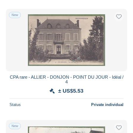
New
CPA rare - ALLIER - DONJON - POINT DU JOUR - Idéal /
4
± US$5.53
Status
Private individual
New