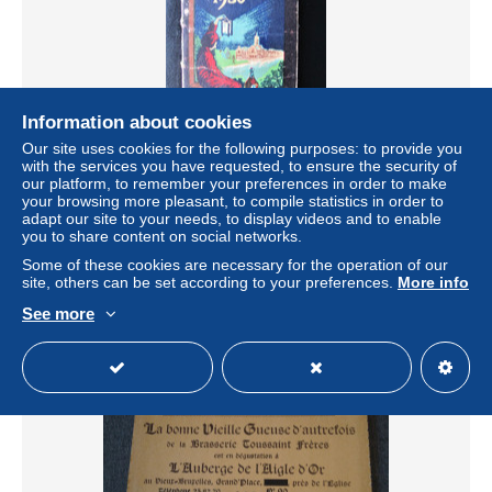
Information about cookies
Our site uses cookies for the following purposes: to provide you
with the services you have requested, to ensure the security of
AGENDA ALMANACH 1930 - Publicité BENEDICTINE
our platform, to remember your preferences in order to make
Ancienne Abbaye de FECAMP - illustration de
your browsing more pleasant, to compile statistics in order to
CAPPIELLO
adapt our site to your needs, to display videos and to enable
you to share content on social networks.
± US$4.57
Some of these cookies are necessary for the operation of our
site, others can be set according to your preferences.
More info
Status
Private individual
See more