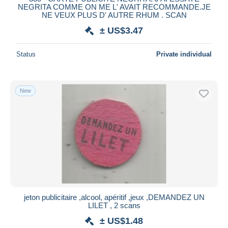
NEGRITA COMME ON ME L' AVAIT RECOMMANDE.JE
NE VEUX PLUS D' AUTRE RHUM . SCAN
± US$3.47
Status
Private individual
New
jeton publicitaire ,alcool, apéritif ,jeux ,DEMANDEZ UN
LILET , 2 scans
± US$1.48