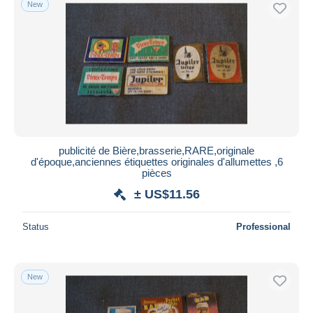
New
Free shipping
Payment methods
PayPal
Bank transfer
Visa
MasterCard
Bancontact
publicité de Bière,brasserie,RARE,originale
iDeal
d'époque,anciennes étiquettes originales d'allumettes ,6
pièces
Maestro
± US$11.56
Deselect all
Seller's residence
Status
Professional
Entire world
New