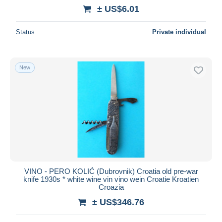
± US$6.01
Status
Private individual
New
VINO - PERO KOLIĆ (Dubrovnik) Croatia old pre-war
knife 1930s * white wine vin vino wein Croatie Kroatien
Croazia
± US$346.76