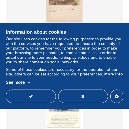
lot 6 cpa - illustrateur F. Poulbot - ligue nationale contre le
Information about cookies
taudis
Our site uses cookies for the following purposes: to provide you
± US$2.89
with the services you have requested, to ensure the security of
our platform, to remember your preferences in order to make
your browsing more pleasant, to compile statistics in order to
Status
Private individual
adapt our site to your needs, to display videos and to enable
you to share content on social networks.
Some of these cookies are necessary for the operation of our
site, others can be set according to your preferences.
More info
New
See more