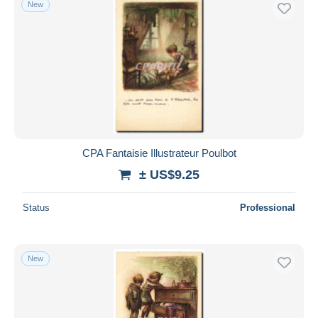
New
Free shipping
Payment methods
PayPal
Bank transfer
Visa
MasterCard
Bancontact
CPA Fantaisie Illustrateur Poulbot
iDeal
± US$9.25
Maestro
Deselect all
Status
Professional
Seller's residence
Entire world
New