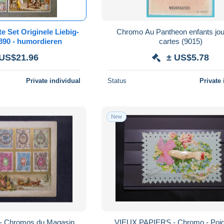
e Set Originele Liebig-
Chromo Au Pantheon enfants jou
1890 - humordieren
cartes (9015)
 US$21.96
± US$5.78
Private individual
Status
Private 
New
 Chromos du Magasin
VIEUX PAPIERS - Chromo - Poi