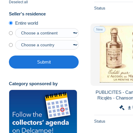
Deselect all
Status
Seller's residence
Entire world
New
Submit
Category sponsored by
PUBLICITES - Carte
Ricqlès - Chanson
'en Guerr
±
Status