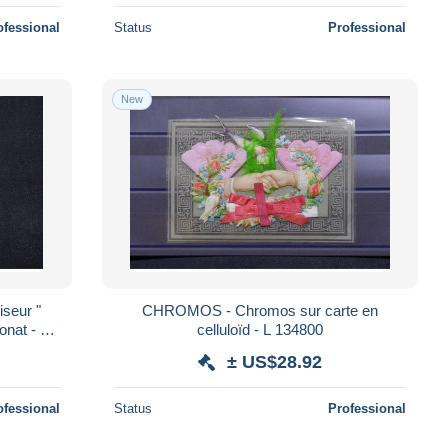
ofessional
Status
Professional
New
seur "
CHROMOS - Chromos sur carte en
at - L
celluloïd - L 134800
± US$28.92
ofessional
Status
Professional