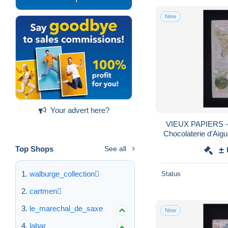
New
Your advert here?
VIEUX PAPIERS - I
Chocolaterie d'Aig
Top Shops
See all
±
walburge_collection
Status
cartmen
le_marechal_de_saxe
New
labar