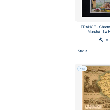
FRANCE - Chromo
Marché - La H
±
Status
New