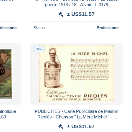
guerre 1914 / 18 - A voir - L 3179
± US$11.57
ofessional
Status
Professional
New
riotique
PUBLICITES - Carte Publicitaire de Maison
/ 18 - A voir - L 3180
Ricqlès - Chanson " La Mère Michel " - L
137009
± US$11.57