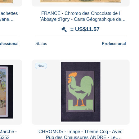
Hachettes
FRANCE - Chromo des Chocolats de l
uyane
'Abbaye d'Igny - Carte Géographique de
Saint Pierre et Miquelon - L 89212
± US$11.57
ofessional
Status
Professional
New
arché -
CHROMOS - Image - Thème Coq - Avec
66352
Pub des Chaussures ANDRE - Le