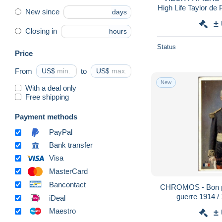
High Life Taylor de 
New since
days
timbres de 
±
Closing in
hours
Status
Price
From
US$
to
US$
New
With a deal only
Free shipping
Payment methods
PayPal
Bank transfer
Visa
MasterCard
Bancontact
CHROMOS - Bon poi
iDeal
Maestro
±