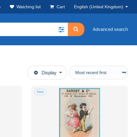
s
Watching list
Cart
English (United Kingdom)
Advanced search
Display
New