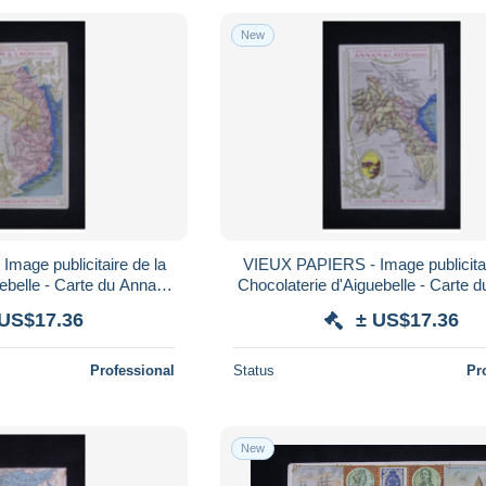
New
mage publicitaire de la
VIEUX PAPIERS - Image publicitai
uebelle - Carte du Annam
Chocolaterie d'Aiguebelle - Carte
et Laos - L 130334
et Laos - L 130333
 US$17.36
± US$17.36
Professional
Status
Pr
New