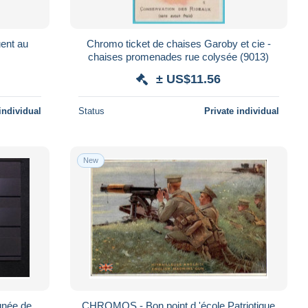
ent au
Chromo ticket de chaises Garoby et cie -
chaises promenades rue colysée (9013)
± US$11.56
individual
Status
Private individual
New
gnée de
CHROMOS - Bon point d 'école Patriotique