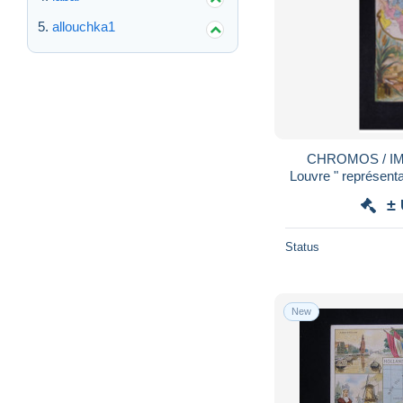
allouchka1
CHROMOS / IM
Louvre " représenta
±
Status
New