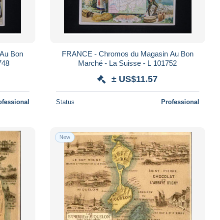
 Au Bon
FRANCE - Chromos du Magasin Au Bon
748
Marché - La Suisse - L 101752
± US$11.57
ofessional
Status
Professional
New