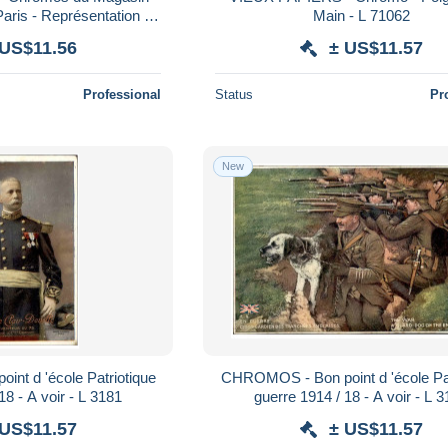
Paris - Représentation de
Main - L 71062
Russie - L 179910
 US$11.56
± US$11.57
Professional
Status
Pr
New
nt d 'école Patriotique
CHROMOS - Bon point d 'école Pat
guerre 1914 / 18 - A voir - L 3181
guerre 1914 
 US$11.57
± US$11.57