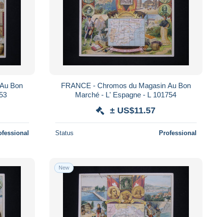
 Au Bon
FRANCE - Chromos du Magasin Au Bon
753
Marché - L' Espagne - L 101754
± US$11.57
ofessional
Status
Professional
New