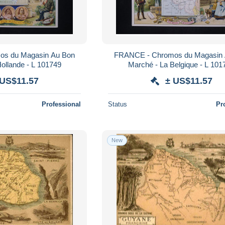
s du Magasin Au Bon
FRANCE - Chromos du Magasin
ollande - L 101749
Marché - La Belgique - L 101
 US$11.57
± US$11.57
Professional
Status
Pr
New