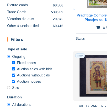
Picture cards
60,306
Trade Cards
539,939
Prachtige Complet
Victorian die-cuts
20,875
Plaatjes ca. 
Other & unclassified
60,416
±
Status
Filters
Type of sale
New
Ongoing
Fixed prices
Auction sales with bids
Auctions without bids
Auction houses
Sold
Duration
All durations
VIEUX PAPIERS -