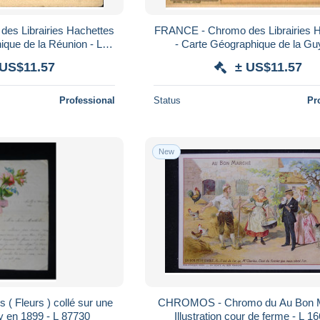
es Librairies Hachettes
FRANCE - Chromo des Librairies 
ique de la Réunion - L
- Carte Géographique de la G
89214
Française - L 89213
 US$11.57
± US$11.57
Professional
Status
Pr
New
 Fleurs ) collé sur une
CHROMOS - Chromo du Au Bon M
ly en 1899 - L 87730
Illustration cour de ferme - L 1