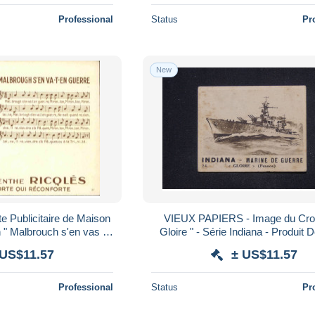
Professional
Status
Pr
New
 Publicitaire de Maison
VIEUX PAPIERS - Image du Croi
 " Malbrouch s'en vas t
Gloire " - Série Indiana - Produit Don
e " - L 137008
135900
 US$11.57
± US$11.57
Professional
Status
Pr