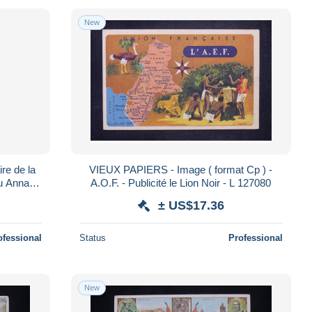
New
re de la
VIEUX PAPIERS - Image ( format Cp ) -
 du Annam
A.O.F. - Publicité le Lion Noir - L 127080
± US$17.36
ofessional
Status
Professional
New