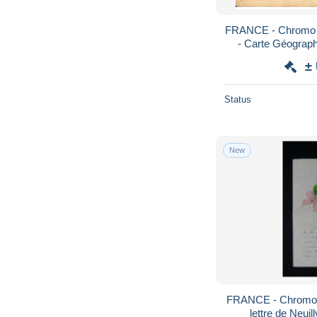
FRANCE - Chromo d
- Carte Géograph
±
Status
New
FRANCE - Chromos (
lettre de Neuil